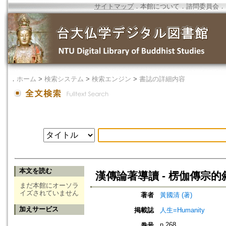
サイトマップ
．
本館について
．
諮問委員会
．
．
ホーム
>
検索システム
>
検索エンジン
>
書誌の詳細内容
本文を読む
漢傳論著導讀 - 楞伽傳宗
まだ本館にオーソラ
イズされていません
著者
黃國清 (著)
加えサービス
掲載誌
人生=Humanity
n.268
巻号