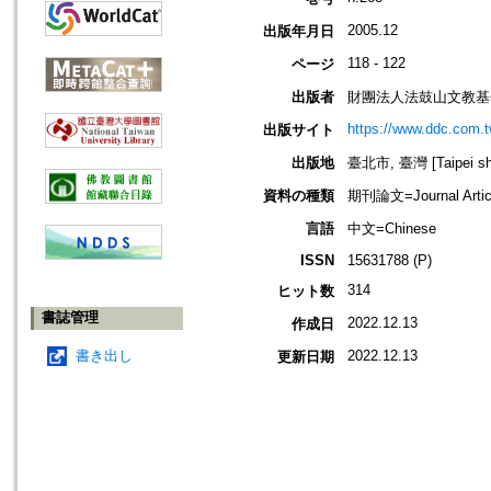
2005.12
出版年月日
118 - 122
ページ
出版者
財團法人法鼓山文教基
https://www.ddc.com.t
出版サイト
出版地
臺北市, 臺灣 [Taipei shi
資料の種類
期刊論文=Journal Artic
言語
中文=Chinese
ISSN
15631788 (P)
314
ヒット数
書誌管理
2022.12.13
作成日
書き出し
2022.12.13
更新日期