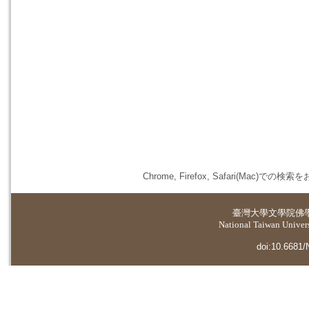
Chrome, Firefox, Safari(
臺灣大學
文學院佛
National Taiwan Universi
doi:10.6681