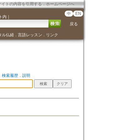
サイトの内容を引用する
．
ホームページへ
中
EN
ト内
｜
戻る
タル仏経
言語レッスン
リンク
．
．
．
検索履歴
．
説明