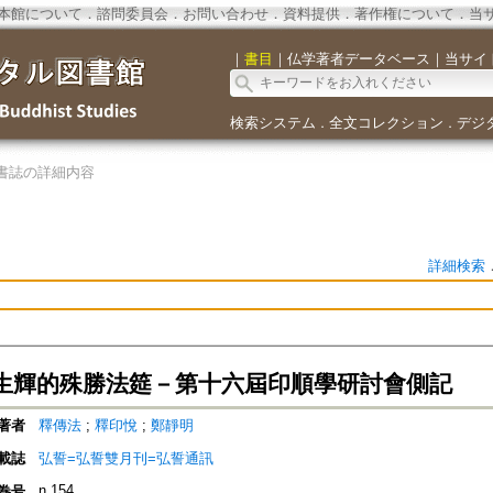
本館について
．
諮問委員会
．
お問い合わせ
．
資料提供
．
著作権について
．
当
｜
書目
｜
仏学著者データベース
｜
当サイ
検索システム
全文コレクション
デジ
．
．
書誌の詳細内容
詳細検索
生輝的殊勝法筵－第十六屆印順學研討會側記
著者
釋傳法
;
釋印悅
;
鄭靜明
載誌
弘誓=弘誓雙月刊=弘誓通訊
n.154
巻号