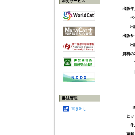
加えサービス
出版年
ペ
出
出版サ
出
資料の
書誌管理
I
書き出し
ヒッ
作
更新