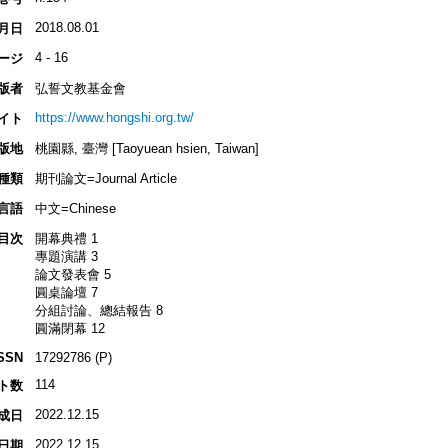
2018.08.01
月日
4 - 16
ージ
版者
弘誓文教基金會
https://www.hongshi.org.tw/
イト
版地
桃園縣, 臺灣 [Taoyuean hsien, Taiwan]
種類
期刊論文=Journal Article
言語
中文=Chinese
目次
開幕典禮 1
專題演講 3
論文發表會 5
圓桌論壇 7
分組討論、總結報告 8
圓滿閉幕 12
SSN
17292786 (P)
114
ト数
2022.12.15
成日
2022.12.15
日期