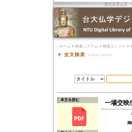
サイトマップ
．
．
ホーム
>
検索システム
>
検索エンジン
>
本文を読む
一場交映
掲