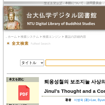
サイトマップ
．
本館について
．
諮問委員会
．
．
ホーム
>
検索システム
>
検索エンジン
>
書誌の詳細内容
本文を読む
퇴옹성철의 보조지눌 사상의 비판과
Jinul's Thought and a C
著者
이병욱 (著)=Lee, Byung