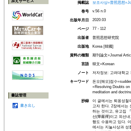
加えサービス
掲載誌
보조사상=普照思想=Journal 
v.56 n.0
巻号
2020.03
出版年月日
77 - 112
ページ
出版者
普照思想研究院
出版地
Korea [韓國]
資料の種類
期刊論文=Journal Artic
言語
韓文=Korean
ノート
저자정보: 고려대학교
キーワード
돈오(해오)점수=sudden en
=Resolving Doubts
meditation and doct
書誌管理
抄録
이 글에서는 퇴옹성철이
書き出し
고자 한다. 2장에서는
하는 것이고, 유고집 
선(華嚴禪)이고 외선내
행도 수용하고 있다. 
에서는 지눌사상과 성철