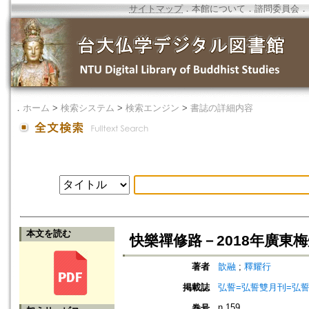
サイトマップ
．
本館について
．
諮問委員会
．
．
ホーム
>
検索システム
>
検索エンジン
>
書誌の詳細内容
本文を読む
快樂禪修路－2018年廣
著者
歆融
;
釋耀行
掲載誌
弘誓=弘誓雙月刊=弘
n.159
巻号