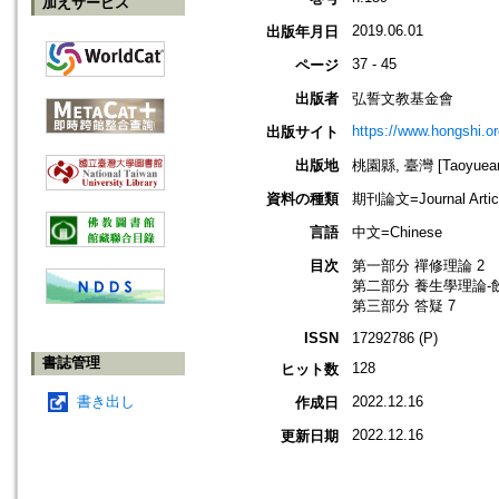
加えサービス
2019.06.01
出版年月日
37 - 45
ページ
出版者
弘誓文教基金會
https://www.hongshi.or
出版サイト
出版地
桃園縣, 臺灣 [Taoyuean 
資料の種類
期刊論文=Journal Artic
言語
中文=Chinese
目次
第一部分 禪修理論 2
第二部分 養生學理論-飲
第三部分 答疑 7
ISSN
17292786 (P)
書誌管理
128
ヒット数
書き出し
2022.12.16
作成日
2022.12.16
更新日期