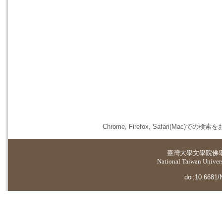
Chrome, Firefox, Safari(
臺灣大學
文學院佛
National Taiwan Universi
doi:10.6681