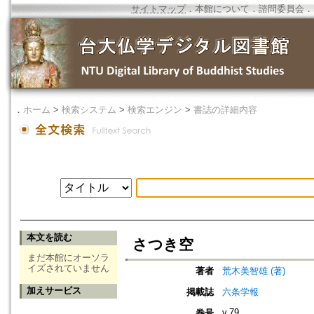
サイトマップ
．
本館について
．
諮問委員会
．
．
ホーム
>
検索システム
>
検索エンジン
>
書誌の詳細内容
本文を読む
さつき空
まだ本館にオーソラ
イズされていません
著者
荒木美智雄 (著)
加えサービス
掲載誌
六条学報
v.79
巻号