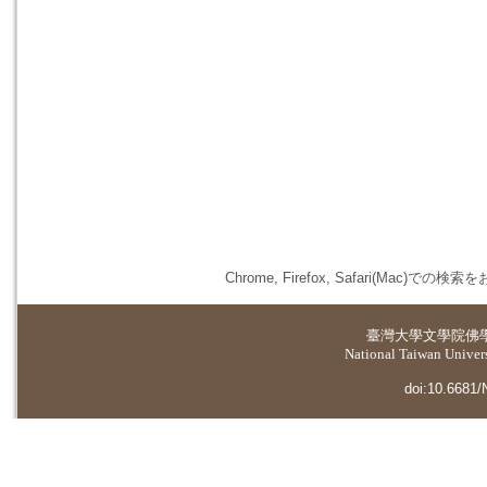
Chrome, Firefox, Safari(
臺灣大學
文學院佛
National Taiwan Universi
doi:10.6681