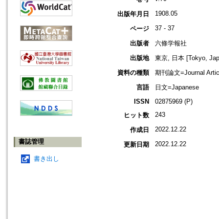
1908.05
出版年月日
37 - 37
ページ
出版者
六條学報社
出版地
東京, 日本 [Tokyo, Jap
資料の種類
期刊論文=Journal Artic
言語
日文=Japanese
ISSN
02875969 (P)
243
ヒット数
2022.12.22
作成日
書誌管理
2022.12.22
更新日期
書き出し