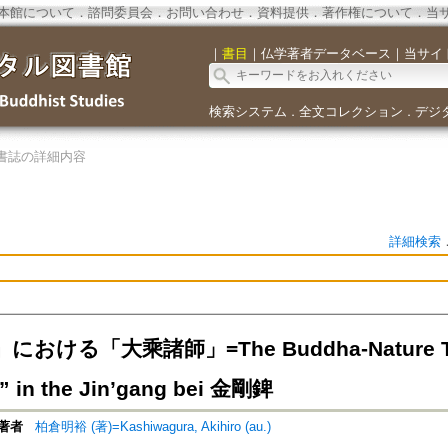
本館について
．
諮問委員会
．
お問い合わせ
．
資料提供
．
著作権について
．
当
｜
書目
｜
仏学著者データベース
｜
当サイ
検索システム
全文コレクション
デジ
．
．
書誌の詳細内容
詳細検索
おける「大乘諸師」=The Buddha-Nature Theo
” in the Jin’gang bei 金剛錍
著者
柏倉明裕 (著)=Kashiwagura, Akihiro (au.)