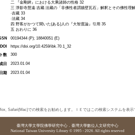
二 『金剛錍』における大乘諸師の性格 32
三 淨影寺慧遠·吉藏·法藏の「非佛性者謂牆壁瓦石」解釈とその佛性理解 
·吉藏 33
·法藏 34
四 野客がかつて聞いた(ある)人の『大智度論』引用 35
五 おわりに 36
SSN
00194344 (P); 18840051 (E)
DOI
https://doi.org/10.4259/ibk.70.1_32
300
ト数
2023.01.04
成日
2023.01.04
日期
 Firefox, Safari(Mac)での検索をお勧めします。ＩＥではこの検索システムを
臺灣大學
文學院佛學研究中心
．
臺灣大學數位人文研究中心
National Taiwan University Library © 1995 - 2026. All rights reserved