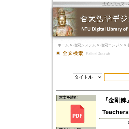
サイトマップ
．
．
ホーム
>
検索システム
>
検索エンジン
>
本文を読む
『金剛錍』に
Teachers