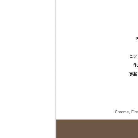
I
ヒッ
作
更新
Chrome,