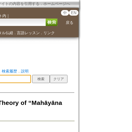
サイトの内容を引用する
．
ホームページへ
中
EN
ト内
｜
戻る
タル仏経
言語レッスン
リンク
．
．
．
検索履歴
．
説明
ry of “Mahāyāna