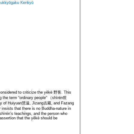
ukkyōgaku Kenkyū
sidered to criticize the yěkè 野客. This
ng the term “ordinary people” （shìrén世
heory of Huiyuan慧遠, Jizang吉藏, and Fazang
 insists that there is no Buddha-nature in
 shìrén’s teachings, and the person who
 assertion that the yěkè should be