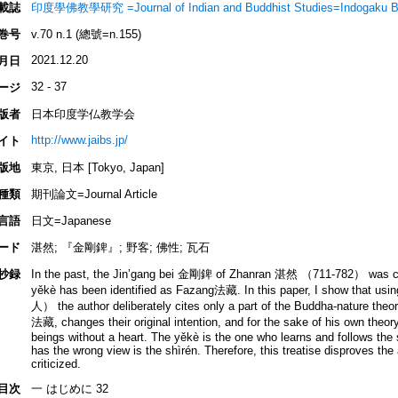
載誌
印度學佛教學研究 =Journal of Indian and Buddhist Studies=Indogaku B
巻号
v.70 n.1 (總號=n.155)
2021.12.20
月日
32 - 37
ージ
版者
日本印度学仏教学会
http://www.jaibs.jp/
イト
版地
東京, 日本 [Tokyo, Japan]
種類
期刊論文=Journal Article
言語
日文=Japanese
ード
湛然; 『金剛錍』; 野客; 佛性; 瓦石
抄録
In the past, the Jin’gang bei 金剛錍 of Zhanran 湛然 （711-782） was con
yěkè has been identified as Fazang法藏. In this paper, I show that usi
人） the author deliberately cites only a part of the Buddha-nature t
法藏, changes their original intention, and for the sake of his own theory
beings without a heart. The yěkè is the one who learns and follows the
has the wrong view is the shìrén. Therefore, this treatise disproves the
criticized.
目次
一 はじめに 32