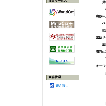
加えサービス
掲
出版年
ペ
出
出版サ
出
資料の
キーワ
書誌管理
書き出し