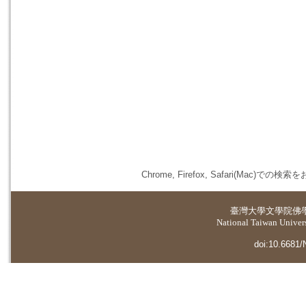
Chrome, Firefox, Safari(
臺灣大學
文學院佛
National Taiwan Universi
doi:10.6681