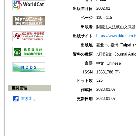
2002.01
出版年月日
110 - 115
ページ
出版者
財團法人法鼓山文教基
https://www.ddc.com.t
出版サイト
出版地
臺北市, 臺灣 [Taipei shi
資料の種類
期刊論文=Journal Artic
言語
中文=Chinese
ISSN
15631788 (P)
325
ヒット数
書誌管理
2023.01.07
作成日
書き出し
2023.01.07
更新日期