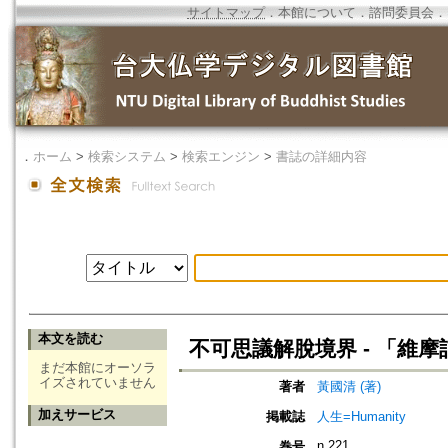
サイトマップ
．
本館について
．
諮問委員会
．
．
ホーム
>
検索システム
>
検索エンジン
>
書誌の詳細内容
本文を読む
不可思議解脫境界 - 「維
まだ本館にオーソラ
イズされていません
著者
黃國清 (著)
加えサービス
掲載誌
人生=Humanity
n.221
巻号