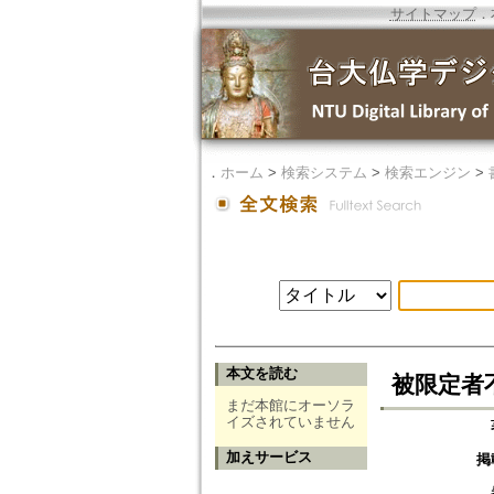
サイトマップ
．
．
ホーム
>
検索システム
>
検索エンジン
>
本文を読む
被限定者不
まだ本館にオーソラ
イズされていません
加えサービス
掲