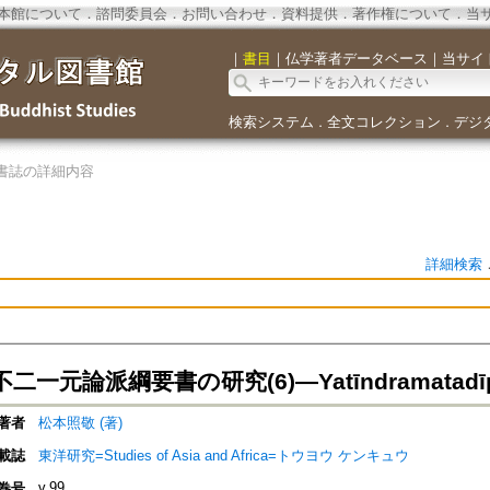
本館について
．
諮問委員会
．
お問い合わせ
．
資料提供
．
著作権について
．
当
｜
書目
｜
仏学著者データベース
｜
当サイ
検索システム
全文コレクション
デジ
．
．
書誌の詳細内容
詳細検索
二一元論派綱要書の研究(6)―Yatīndramatadī
著者
松本照敬 (著)
載誌
東洋研究=Studies of Asia and Africa=トウヨウ ケンキュウ
v.99
巻号