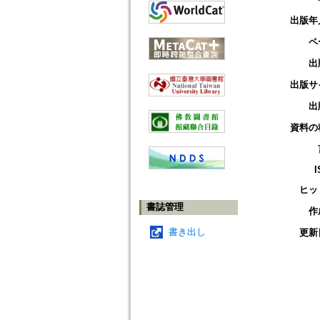
出版年
ペ
出
出版サ
出
資料の
I
ヒッ
書誌管理
作
書き出し
更新