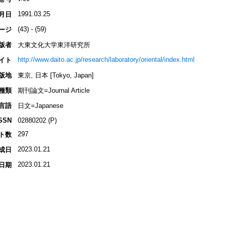
1991.03.25
月日
(43) - (59)
ージ
版者
大東文化大学東洋研究所
http://www.daito.ac.jp/research/laboratory/oriental/index.html
イト
版地
東京, 日本 [Tokyo, Japan]
種類
期刊論文=Journal Article
言語
日文=Japanese
SSN
02880202 (P)
297
ト数
2023.01.21
成日
2023.01.21
日期