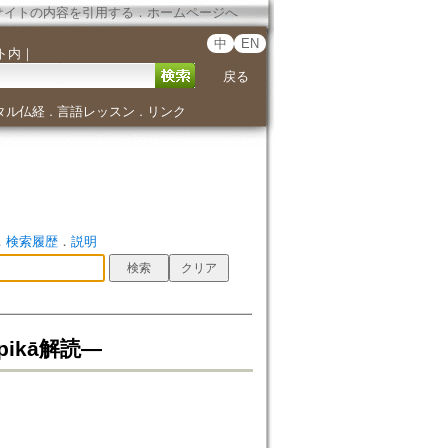
サイトの内容を引用する
．
ホームページへ
中
EN
ト内
｜
戻る
タル仏経
言語レッスン
リンク
．
．
．
検索履歴
．
説明
pikā解読―