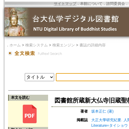
サイトマップ
．
本館について
．
諮問委員会
．
．
ホーム
>
検索システム
>
検索エンジン
>
書誌の詳細内容
本文を読む
図書館所蔵新大仏寺旧蔵聖
著者
坂本正仁 (著)
掲載誌
大正大學研究紀要. 人間學部・文學部
Literature=タ