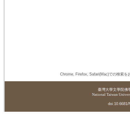
Chrome, Firefox, Safari(
臺灣大學
文學院佛
National Taiwan Universi
doi:10.6681