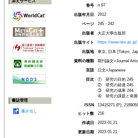
加えサービス
n.97
巻号
2012
出版年月日
245 - 242
ページ
出版者
大正大學出版部
https://www.tais.ac.jp/
出版サイト
出版地
東京, 日本 [Tokyo, Jap
資料の種類
期刊論文=Journal Artic
言語
日文=Japanese
目次
① 研究の目的 245
② 研究の経過 245
③ 研究の成果 244
④ 研究の課題と発展 
書誌管理
ISSN
13415271 (P); 2189050
書き出し
216
ヒット数
2023.01.21
作成日
2023.01.21
更新日期