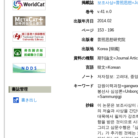
掲載誌
보조사상=普照思想=Journal 
v.41 n.0
巻号
2014.02
出版年月日
153 - 196
ページ
出版者
普照思想研究院
出版地
Korea [韓國]
資料の種類
期刊論文=Journal Artic
言語
韓文=Korean
ノート
저자정보: 고려대, 중
キーワード
강원이력과정=gangwon ed
書誌管理
봉선사 심성론=Unbongse
=Sammunjigji
書き出し
抄録
이 논문은 보조사상이 
의 저술과 사상을 간단
대목에서 필자가 강조
향을 받은 것이므로 사
그리고 삼문수행은『삼
기』가 추가된 것에는