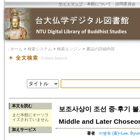
サイトマップ
．
本館について
．
諮問委員会
．
．
ホーム
>
検索システム
>
検索エンジン
>
書誌の詳細内容
本文を読む
보조사상이 조선 중·후기 불교에 미친
まだ本館にオーソラ
イズされていません
Middle and Later Chose
加えサービス
著者
이병욱 (著)=Lee, Byung