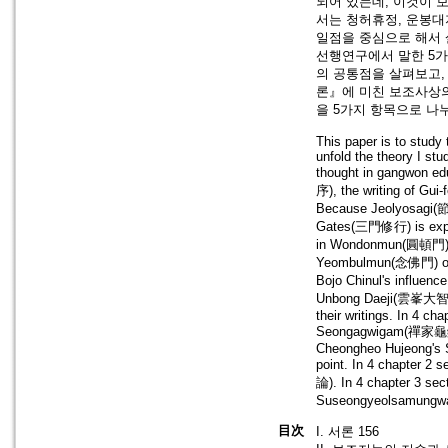
되어 있는데, 이것이 
서는 청허휴정, 운봉대
일점을 중심으로 해서 
선행연구에서 말한 5
의 공통점을 살펴보고,
론』에 미친 보조사상
을 5가지 항목으로 나
This paper is to study 
unfold the theory I stu
thought in gangwon ed
序), the writing of Gui
Because Jeolyosagi(節要
Gates(三門修行) is expl
in Wondonmun(圓頓門) of
Yeombulmun(念佛門) of S
Bojo Chinul's influenc
Unbong Daeji(雲峯大智) a
their writings. In 4 ch
Seongagwigam(禪家龜鑑). A
Cheongheo Hujeong's Se
point. In 4 chapter 2
論). In 4 chapter 3 sec
Suseongyeolsamungw
目次
I. 서론 156