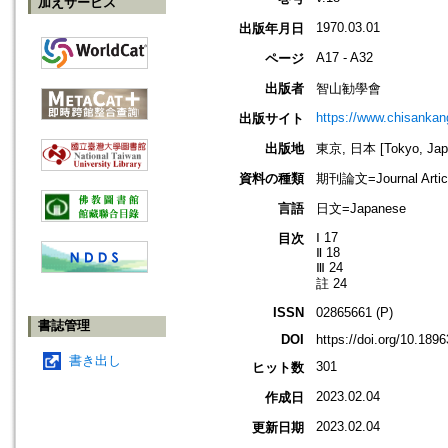
加えサービス
1970.03.01
出版年月日
A17 - A32
ページ
出版者
智山勧學會
https://www.chisanka
出版サイト
出版地
東京, 日本 [Tokyo, Jap
資料の種類
期刊論文=Journal Artic
言語
日文=Japanese
Ⅰ 17
目次
Ⅱ 18
Ⅲ 24
註 24
ISSN
02865661 (P)
書誌管理
DOI
https://doi.org/10.18
書き出し
301
ヒット数
2023.02.04
作成日
2023.02.04
更新日期