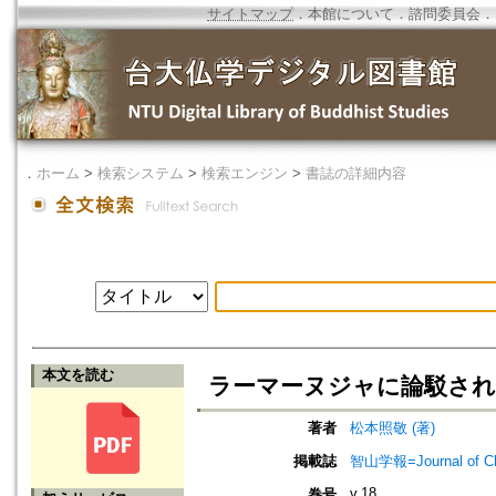
サイトマップ
．
本館について
．
諮問委員会
．
．
ホーム
>
検索システム
>
検索エンジン
>
書誌の詳細内容
本文を読む
ラーマーヌジャに論駁される不ニ一元
著者
松本照敬 (著)
掲載誌
智山学報=Journal of C
v.18
巻号