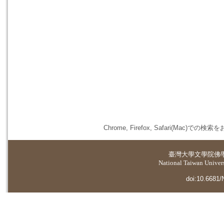
Chrome, Firefox, Safari(
臺灣大學
文學院佛
National Taiwan Universi
doi:10.6681