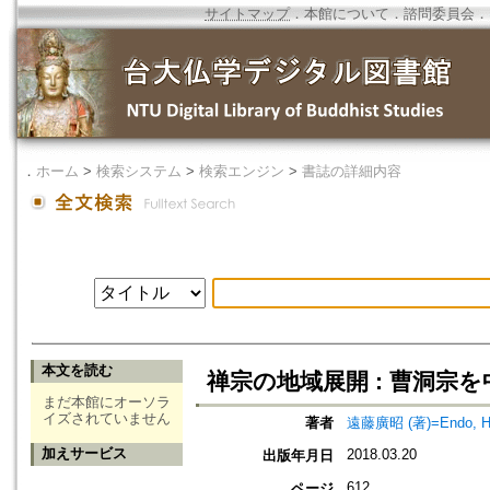
サイトマップ
．
本館について
．
諮問委員会
．
．
ホーム
>
検索システム
>
検索エンジン
>
書誌の詳細内容
本文を読む
禅宗の地域展開 : 曹洞宗
まだ本館にオーソラ
イズされていません
著者
遠藤廣昭 (著)=Endo, Hiro
加えサービス
2018.03.20
出版年月日
612
ページ