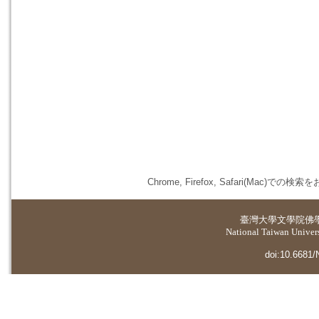
Chrome, Firefox, Safari(
臺灣大學
文學院佛
National Taiwan Universi
doi:10.6681