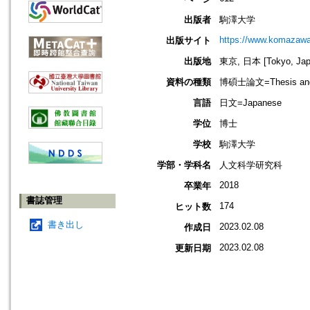
出版者
駒澤大学
https://www.komazawa-
出版サイト
出版地
東京, 日本 [Tokyo, Jap
資料の種類
博碩士論文=Thesis and D
言語
日文=Japanese
学位
博士
学校
駒澤大学
学部・学科名
人文科学研究科
2018
卒業年
書誌管理
174
ヒット数
書き出し
2023.02.08
作成日
2023.02.08
更新日期