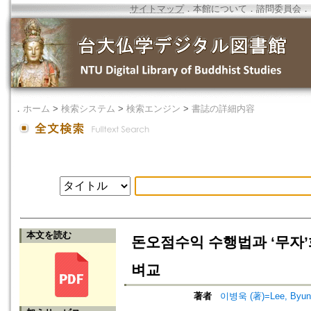
サイトマップ
．
本館について
．
諮問委員会
．
．
ホーム
>
検索システム
>
検索エンジン
>
書誌の詳細内容
本文を読む
돈오점수익 수행법과 ‘무자
벼교
著者
이병욱 (著)=Lee, Byung