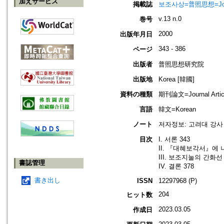
加えサービス
掲載誌
보조사상=普照思想=Journal 
v.13 n.0
巻号
2000
出版年月日
343 - 386
ページ
出版者
普照思想研究院
出版地
Korea [韓國]
資料の種類
期刊論文=Journal Artic
言語
韓文=Korean
ノート
저자정보: 고려대 강사
目次
I. 서론 343
II. 『대혜보각서』에 
III. 보조지눌의 간화선 
書誌管理
IV. 결론 378
書き出し
ISSN
12297968 (P)
204
ヒット数
2023.03.05
作成日