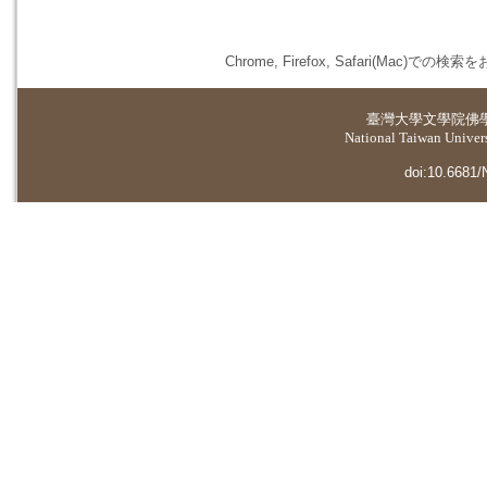
Chrome, Firefox, Safari(
臺灣大學
文學院佛
National Taiwan Universi
doi:10.6681