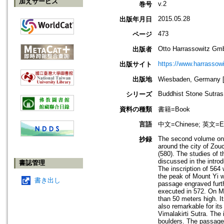
加えサービス
v.2
巻号
2015.05.28
出版年月日
473
ページ
Otto Harrassowitz Gm
出版者
https://www.harrassowi
出版サイト
出版地
Wiesbaden, German
Buddhist Stone Sutras
シリーズ
資料の種類
書籍=Book
言語
中文=Chinese; 英文=En
The second volume on 
抄録
around the city of Zo
(580). The studies of t
discussed in the intro
書誌管理
The inscription of 564
the peak of Mount Yi w
書き出し
passage engraved furt
executed in 572. On Mo
than 50 meters high. It
also remarkable for it
Vimalakirti Sutra. The 
boulders. The passage