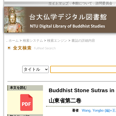
サイトマップ
．
本館について
．
諮問委員会
．
．
ホーム
>
検索システム
>
検索エンジン
>
書誌の詳細内容
本文を読む
Buddhist Stone Sutras 
山東省第二卷
著者
Wang, Yongbo (編)=王