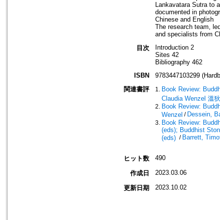
Lankavatara Sutra to a 
documented in photogra
Chinese and English
The research team, le
and specialists from C
Introduction 2
目次
Sites 42
Bibliography 462
ISBN
9783447103299 (Hardb
関連書評
Book Review: Buddh
Claudia Wenzel 溫
Book Review: Buddh
Dessein, B
Wenzel
/
Book Review: Buddhi
(eds); Buddhist Sto
Barrett, Tim
(eds)
/
490
ヒット数
2023.03.06
作成日
2023.10.02
更新日期