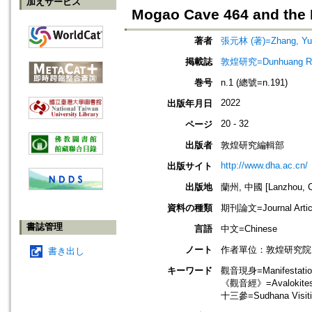
加えサービス
Mogao Cave 464 and the R
著者
張元林 (著)=Zhang, Yuan
掲載誌
敦煌研究=Dunhuang Re
巻号
n.1 (總號=n.191)
2022
出版年月日
20 - 32
ページ
出版者
敦煌研究編輯部
http://www.dha.ac.cn/
出版サイト
出版地
蘭州, 中國 [Lanzhou, C
資料の種類
期刊論文=Journal Artic
書誌管理
言語
中文=Chinese
ノート
作者單位：敦煌研究院
書き出し
キーワード
觀音現身=Manifestatio
《觀音經》=Avalokitesva
十三參=Sudhana Visiting