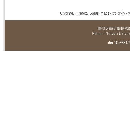
Chrome, Firefox, Safari(
臺灣大學
文學院佛
National Taiwan Universi
doi:10.6681