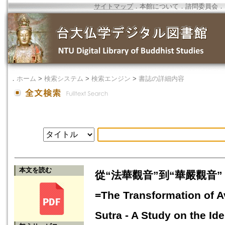
サイトマップ
．
本館について
．
諮問委員会
．
．
ホーム
>
検索システム
>
検索エンジン
>
書誌の詳細内容
本文を読む
從“法華觀音”到“華嚴觀音”
=The Transformation of A
Sutra - A Study on the Id