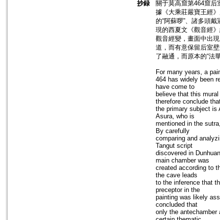
抄録
關于莫高窟第464窟
據《大乘莊嚴寶王經》
的“阿蘇啰”、諸多頭
現的西夏文《觀音經》
觀音經變，畫面中出現
道，而有意保留后室壁
了融通，而原本的“法華
For many years, a pain
464 has widely been re
have come to
believe that this mur
therefore conclude tha
the primary subject is
Asura, who is
mentioned in the sutra
By carefully
comparing and analyzin
Tangut script
discovered in Dunhuang
main chamber was
created according to th
the cave leads
to the inference that t
preceptor in the
painting was likely as
concluded that
only the antechamber a
certain thematic