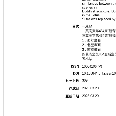
similarities between t
scenes in
Buddhist scripture. Du
in the Lotus
Sutra was replaced by 
目次
一緣起
二莫高窟第464窟“觀
三莫高窟第464窟“觀
1．西壁畫面
2．北壁畫面
3．南壁畫面
四莫高窟第464窟后
五小結
ISSN
10004106 (P)
DOI
10.13584/j.cnki.issn1
309
ヒット数
2023.03.20
作成日
2023.03.20
更新日期