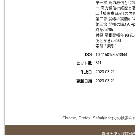
第一節 高力種信と｢猿喉
一 高力種信の経歴と著作
二 ｢猿喉庵日記｣の内容/
第二節 開帳の実態/p24
第三節 開帳の賑わい/p
終章/p265
付録 尾張開帳年表(安永
あとがき/p293
索引 / 索引1
DOI
10.11501/3073944
511
ヒット数
2023.03.21
作成日
2023.03.21
更新日期
Chrome, Firefox, Safari(
臺灣大學
文學院佛