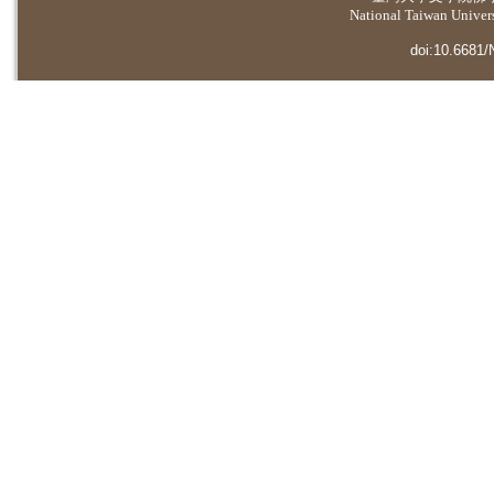
National Taiwan Universi
doi:10.6681