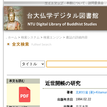
サイトマップ
．
本館について
．
諮問委員会
．
．
ホーム
>
検索システム
>
検索エンジン
>
書誌の詳細内容
本文を読む
近世開帳の研究
著者
北村行遠 (著)=Kitamura,
1994.02.22
出版年月日
出版者
立正大学