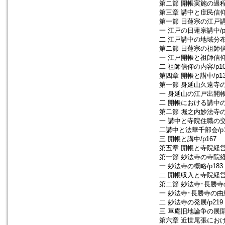
第二節 開帳実施の過程/
第三章 講中と庶民信仰/
第一節 日蓮宗の江戸講中
一 江戸の日蓮宗講中/p
二 江戸講中の地域分布
第二節 日蓮宗の祖師信仰
一 江戸開帳と祖師信仰/
二 祖師信仰の内容/p10
第四章 開帳と講中/p13
第一節 身延山久遠寺の場
一 身延山の江戸出開帳/
二 開帳における講中の役
第二節 堀之内妙法寺の場
一 講中と寺院住職の交替
二講中と法華千部会/p1
三 開帳と講中/p167
第五章 開帳と寺院経営/
第一節 妙法寺の寺院経営
一 妙法寺の概略/p183
二 開帳収入と寺院経営/
第二節 妙法寺･長勝寺
一 妙法寺･長勝寺の由緒
二 妙法寺の発展/p219
三 草庵旧地論争の展開/
第六章 近世尾張におけ