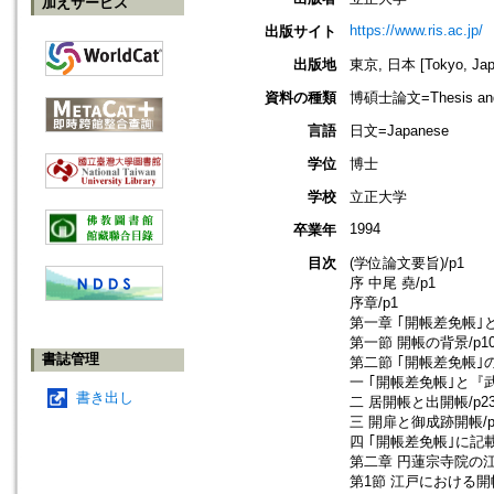
加えサービス
https://www.ris.ac.jp/
出版サイト
出版地
東京, 日本 [Tokyo, Jap
資料の種類
博碩士論文=Thesis and D
言語
日文=Japanese
学位
博士
学校
立正大学
1994
卒業年
目次
(学位論文要旨)/p1
序 中尾 堯/p1
序章/p1
第一章 ｢開帳差免帳｣
第一節 開帳の背景/p1
書誌管理
第二節 ｢開帳差免帳｣の
一 ｢開帳差免帳｣と『
書き出し
二 居開帳と出開帳/p2
三 開扉と御成跡開帳/p
四 ｢開帳差免帳｣に記載
第二章 円蓮宗寺院の江
第1節 江戸における開帳