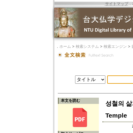
サイトマップ
．
．
ホーム
>
検索システム
>
検索エンジン
>
本文を読む
성철의 삶과 
Temple