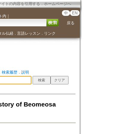
サイトの内容を引用する
．
ホームページへ
中
EN
ト内
｜
戻る
タル仏経
言語レッスン
リンク
．
．
．
検索履歴
．
説明
tory of Beomeosa