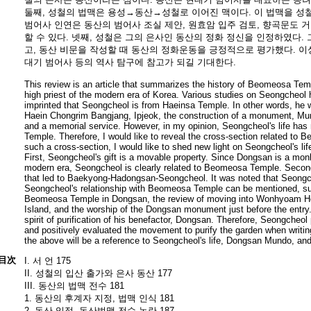
둘째, 성철의 법맥은 용성→동산→성철로 이어진 맥이다. 이 법맥을 성
범어사 인연은 동산의 범어사 조실 제안, 원효암 입주 검토, 향곡문도 거
할 수 있다. 넷째, 성철은 그의 은사인 동산의 정화 정신을 인정하였다
고, 동산 비문을 작성할 때 동산의 정화운동을 긍정적으로 평가했다. 이상
대기 범어사 등의 역사 탐구에 참고가 되길 기대한다.
This review is an article that summarizes the history of Beomeosa Te
high priest of the modern era of Korea. Various studies on Seongcheol 
imprinted that Seongcheol is from Haeinsa Temple. In other words, he
Haein Chongrim Bangjang, Ipjeok, the construction of a monument, M
and a memorial service. However, in my opinion, Seongcheol's life h
Temple. Therefore, I would like to reveal the cross-section related to 
such a cross-section, I would like to shed new light on Seongcheol's li
First, Seongcheol's gift is a movable property. Since Dongsan is a mo
modern era, Seongcheol is clearly related to Beomeosa Temple. Second
that led to Baekyong-Hadongsan-Seongcheol. It was noted that Seongche
Seongcheol's relationship with Beomeosa Temple can be mentioned, such
Beomeosa Temple in Dongsan, the review of moving into Wonhyoam He
Island, and the worship of the Dongsan monument just before the entr
spirit of purification of his benefactor, Dongsan. Therefore, Seongcheol 
and positively evaluated the movement to purify the garden when writin
the above will be a reference to Seongcheol's life, Dongsan Mundo, 
目次
I. 서 언 175
II. 성철의 입산 출가와 은사 동산 177
III. 동산의 법맥 전수 181
1. 동산의 후계자 지정, 법맥 인식 181
2. 동산 입적, 동산법맥 전수 논란 187