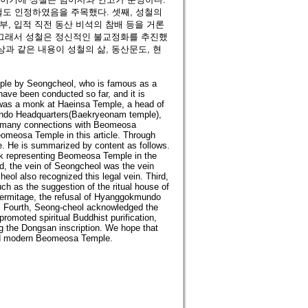
철도 인정하였음을 주목했다. 셋째, 성철의
부, 입적 직전 동산 비석의 참배 등을 거론
. 그래서 성철은 정신적인 불교정화를 추진했
과 같은 내용이 성철의 삶, 동산문도, 현
mple by Seongcheol, who is famous as a
have been conducted so far, and it is
 was a monk at Haeinsa Temple, a head of
undo Headquarters(Baekryeonam temple),
as many connections with Beomeosa
Beomeosa Temple in this article. Through
fe. He is summarized by content as follows.
nk representing Beomeosa Temple in the
, the vein of Seongcheol was the vein
ol also recognized this legal vein. Third,
 as the suggestion of the ritual house of
rmitage, the refusal of Hyanggokmundo
y. Fourth, Seong-cheol acknowledged the
promoted spiritual Buddhist purification,
g the Dongsan inscription. We hope that
and modern Beomeosa Temple.