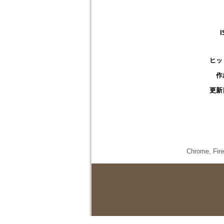
I
ヒッ
作
更新
Chrome,