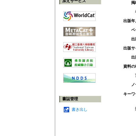
加えサービス
掲
出版年
ペ
出
出版サ
出
資料の
ノ
キーワ
書誌管理
書き出し