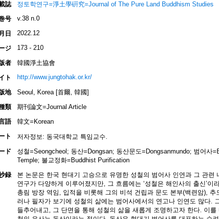
載誌
정토학연구=淨土學硏究=Journal of The Pure Land Buddhism Studies
v.38 n.0
巻号
2022.12
月日
173 - 210
ージ
版者
韓國淨土協會
http://www.jungtohak.or.kr/
イト
版地
Seoul, Korea [首爾, 韓國]
種類
期刊論文=Journal Article
言語
韓文=Korean
ート
저자정보: 동국대학교 특임교수.
ード
성철=Seongcheol; 동산=Dongsan; 동산문도=Dongsanmundo; 범어사=Be
Temple; 불교정화=Buddhist Purification
抄録
본 논문은 한국 현대기 고승으로 유명한 성철의 범어사 인연과 그 관련 
연구가 다양하게 이루어졌지만, 그 흐름에는 ‘성철은 해인사의 출신’이라는
총림 방장 역임, 입적을 비롯해 그의 비석 건립과 문도 본부(백련암), 추
러나 필자가 보기에 성철의 삶에는 범어사에서의 연고나 인연도 많다. 
들추어내고, 그 단면을 통해 성철의 삶을 새롭게 조명하고자 한다. 이를 
철의 은사는 동산이라는 점이다. 동산은 현대기 범어사를 대표하는 승