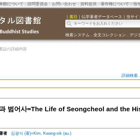
本館について
．
諮問委員会
．
お問い合わせ
．
資料提供
．
著作権について
．
当
｜
書目
｜
仏学著者データベース
｜
当サイ
検索システム
全文コレクション
デジ
．
．
書誌の詳細内容
詳細検索
범어사=The Life of Seongcheol and the His
著者
김광식 (著)=Kim, Kwang-sik (au.)