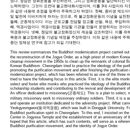
였다. 청담은 정화운동을 추진하면서, 그리고 정화운동을 일단락시킨 이
노력하였다. 그것이 요컨대 불교현대화사업이며, 이를 3대 사업이라 지
과 같은 내용에 초점을 맞추어 주목하고자 하였다. 첫째, 종비생 제도이
및 발전에 이바지하게 하자는 것으로, 즉 불교정화운동의 이념을 실천한
둘째, 군종제도이다. 이는 군포교를 전담할 장교를 선발, 육성, 투입하여
째, 역경사업이다. 역경사업을 전담할 기관을 만들어 운영하자는 것이다
역경원이다. 넷째, 청담의 불교정화정신의 계승을 강조하였다. 이를 위
복원과 불교정화운동 기념일 제정을 주장하였다. 이와 같은 내용에 주목
종단 정체성 연구에 참고가 되길 기대한다.
This review summarizes the Buddhist modernization project carried ou
the reconstruction of the Jogye Order, as a high priest of modern Ko
cleanup movement in the 1950s to clean up the remnants of colonial Bu
Korean Buddhism. Cheongdam tried to practice the ideology of the puri
promoting the purification movement and after finishing the purification
modernization project, which has been referred to as one of the three ma
tried to have the following focus in this article. First, it is the elit
select and foster elite monks who practiced the ideology of the Buddhi
scholarship students and contributing to the revival and development o
An officer dedicated to missionary(군종제도). This is a plan to select, nu
military missionary work to missionary ordinary soldiers. Third, it is a a
and operate an institution dedicated to the adversity project. What ca
Yeokgyeongwon(동국역경원), which was built in Dongguk University. Four
Buddhist purification spirit in Cheongdam. To this end, I insisted on the 
Center in Jogyesa Temple and the establishment of an anniversary of th
hoped that this article, which has such contents, will serve as a refer
Buddhist purification movement, and the identity of Jogye Order.