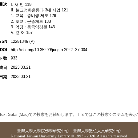
目次
I. 서 언 119
II. 불교정화운동과 3대 사업 121
1. 교육 : 종비생 제도 128
2. 포교 : 군종제도 138
3. 역경 : 동국역경원 143
V. 결 어 157
SSN
12291846 (P)
DOI
http://doi.org/10.35299/jungto.2022..37.004
933
ト数
2023.03.21
成日
2023.03.21
日期
 Firefox, Safari(Mac)での検索をお勧めします。ＩＥではこの検索システムを
臺灣大學
文學院佛學研究中心
．
臺灣大學數位人文研究中心
National Taiwan University Library © 1995 - 2026. All rights reserved