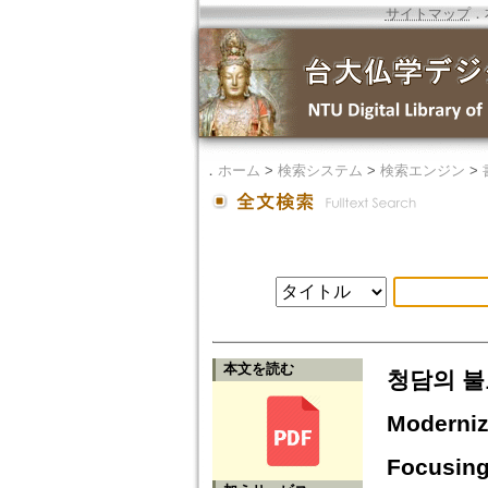
サイトマップ
．
．
ホーム
>
検索システム
>
検索エンジン
>
本文を読む
청담의 불
Moderniz
Focusing