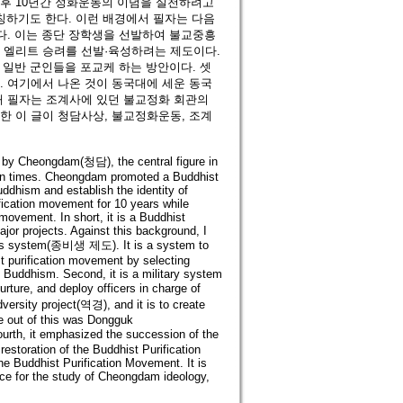
후 10년간 정화운동의 이념을 실천하려고
칭하기도 한다. 이런 배경에서 필자는 다음
다. 이는 종단 장학생을 선발하여 불교중흥
 엘리트 승려를 선발·육성하려는 제도이다.
 일반 군인들을 포교케 하는 방안이다. 셋
. 여기에서 나온 것이 동국대에 세운 동국
해 필자는 조계사에 있던 불교정화 회관의
한 이 글이 청담사상, 불교정화운동, 조계
t by Cheongdam(청담), the central figure in
rean times. Cheongdam promoted a Buddhist
ddhism and establish the identity of
fication movement for 10 years while
 movement. In short, it is a Buddhist
jor projects. Against this background, I
e monks system(종비생 제도). It is a system to
st purification movement by selecting
f Buddhism. Second, it is a military system
rture, and deploy officers in charge of
dversity project(역경), and it is to create
me out of this was Dongguk
th, it emphasized the succession of the
restoration of the Buddhist Purification
e Buddhist Purification Movement. It is
ence for the study of Cheongdam ideology,