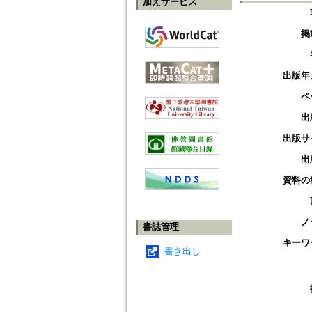
加えサービス
掲
出版年
ペ
出
出版サ
出
資料の
ノ
書誌管理
キーワ
書き出し