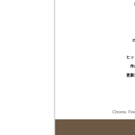
I
ヒッ
作
更新
Chrome,