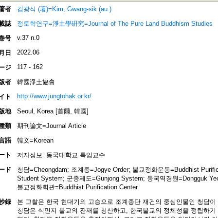
著者
김광식 (著)=Kim, Gwang-sik (au.)
載誌
정토학연구=淨土學硏究=Journal of The Pure Land Buddhism Studies
v.37 n.0
巻号
2022.06
月日
117 - 162
ージ
版者
韓國淨土協會
http://www.jungtohak.or.kr/
イト
版地
Seoul, Korea [首爾, 韓國]
種類
期刊論文=Journal Article
言語
韓文=Korean
ート
저자정보: 동국대학교 특임교수
ード
청담=Cheongdam; 조계종=Jogye Order; 불교정화운동=Buddhist Purific
Student System; 군종제도=Gunjong System; 동국역경원=Dongguk Yeokgy
불교정화회관=Buddhist Purification Center
抄録
본 고찰은 한국 현대기의 고승으로 조계종단 재건의 중심인물인 청담이
청담은 식민지 불교의 잔재를 청산하고, 한국불교의 정체성을 정립하기 