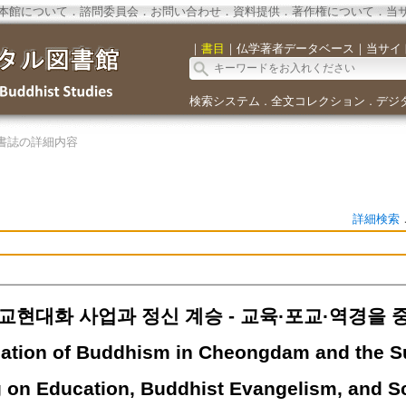
本館について
．
諮問委員会
．
お問い合わせ
．
資料提供
．
著作権について
．
当
｜
書目
｜
仏学著者データベース
｜
当サイ
検索システム
全文コレクション
デジ
．
．
書誌の詳細内容
詳細検索
교현대화 사업과 정신 계승 - 교육·포교·역경을 
ation of Buddhism in Cheongdam and the Suc
 on Education, Buddhist Evangelism, and Sc