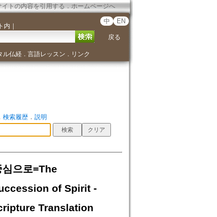
サイトの内容を引用する
．
ホームページへ
中
EN
ト内
｜
戻る
タル仏経
言語レッスン
リンク
．
．
．
検索履歴
．
説明
중심으로=The
cession of Spirit -
ripture Translation