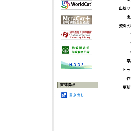
出版サ
出
資料の
卒
ヒッ
作
書誌管理
更新
書き出し