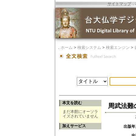
サイトマップ
．
．
ホーム
>
検索システム
>
検索エンジン
>
本文を読む
周武法難
まだ本館にオーソラ
イズされていません
加えサービス
出版年
出