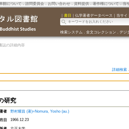
本館について
．
諮問委員会
．
お問い合わせ
．
資料提供
．
著作権について
．
当
｜
書目
｜
仏学著者データベース
｜
当サイ
検索システム
全文コレクション
デジ
．
．
書誌の詳細内容
詳細検索
の研究
著者
野村耀昌 (著)=Nomura, Yosho (au.)
1966.12.23
月日
版者
立正大学