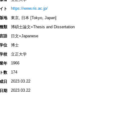
https://www.ris.ac.jp/
イト
版地
東京, 日本 [Tokyo, Japan]
種類
博碩士論文=Thesis and Dissertation
言語
日文=Japanese
学位
博士
学校
立正大学
1966
業年
174
ト数
2023.03.22
成日
2023.03.22
日期