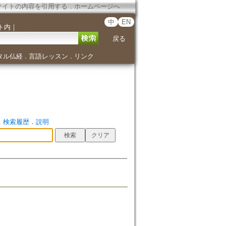
サイトの内容を引用する
．
ホームページへ
中
EN
ト内
｜
戻る
タル仏経
言語レッスン
リンク
．
．
．
検索履歴
．
説明