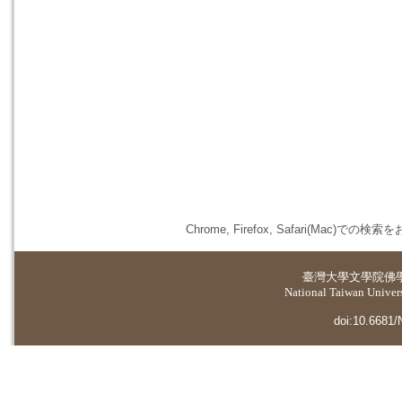
Chrome, Firefox, Safari(
臺灣大學
文學院佛
National Taiwan Universi
doi:10.6681