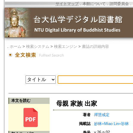
サイトマップ
．
本館について
．
諮問委員会
．
．
ホーム
>
検索システム
>
検索エンジン
>
書誌の詳細内容
本文を読む
母親 家族 出家
著者
禪慧戒定
掲載誌
妙林=Miao Lin=玅林
v.26 n.02
巻号