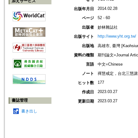
加えサービス
2014.02.28
出版年月日
52 - 60
ページ
出版者
妙林雜誌社
http://www.yht.org.tw/
出版サイト
出版地
高雄市, 臺灣 [Kaohsiung
資料の種類
期刊論文=Journal Artic
言語
中文=Chinese
ノート
禪慧戒定，台北三慧講
177
ヒット数
2023.03.27
作成日
書誌管理
2023.03.27
更新日期
書き出し