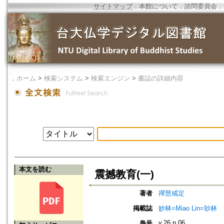
サイトマップ
．
本館について
．
諮問委員会
．
．
ホーム
>
検索システム
>
検索エンジン
>
書誌の詳細内容
本文を読む
震撼教育(一)
著者
禪慧戒定
掲載誌
妙林=Miao Lin=玅林
v.26 n.06
巻号