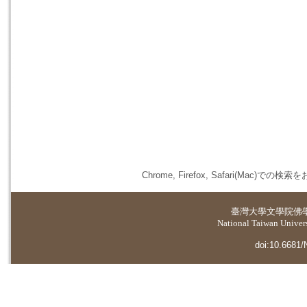
Chrome, Firefox, Safari(
臺灣大學
文學院佛
National Taiwan Universi
doi:10.6681