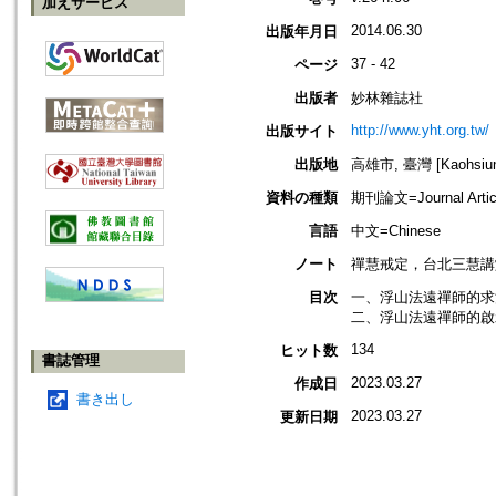
加えサービス
2014.06.30
出版年月日
37 - 42
ページ
出版者
妙林雜誌社
http://www.yht.org.tw/
出版サイト
出版地
高雄市, 臺灣 [Kaohsiung
資料の種類
期刊論文=Journal Artic
言語
中文=Chinese
ノート
禪慧戒定，台北三慧講
目次
一、浮山法遠禪師的求法
二、浮山法遠禪師的啟示
134
ヒット数
書誌管理
2023.03.27
作成日
書き出し
2023.03.27
更新日期