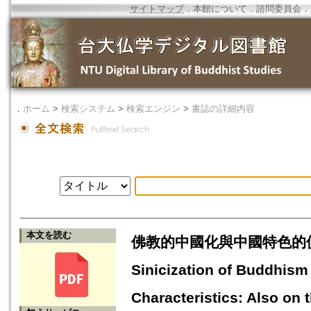
サイトマップ
．
本館について
．
諮問委員会
．
．
ホーム
>
検索システム
>
検索エンジン
>
書誌の詳細内容
本文を読む
佛教的中國化與中國特色的佛
Sinicization of Buddhism
Characteristics: Also on 