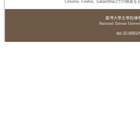
Chrome, Firefox, Safari(
臺灣大學
文學院佛
National Taiwan Universi
doi:10.6681