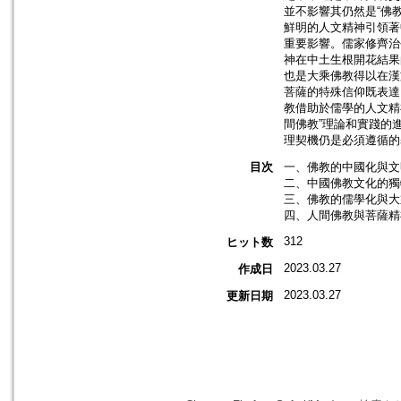
並不影響其仍然是“佛
鮮明的人文精神引領著
重要影響。儒家修齊治
神在中土生根開花結果
也是大乘佛教得以在漢
菩薩的特殊信仰既表達
教借助於儒學的人文精
間佛教”理論和實踐的
理契機仍是必須遵循的
目次
一、佛教的中國化與文
二、中國佛教文化的獨
三、佛教的儒學化與大
四、人間佛教與菩薩精神
312
ヒット数
2023.03.27
作成日
2023.03.27
更新日期