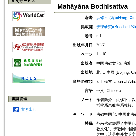
加えサービス
Mahāyāna Bodhisattva
著者
洪修平 (著)=Hong, Xiu-p
掲載誌
佛學研究=Buddhist Studi
n.1
巻号
2022
出版年月日
1 - 10
ページ
出版者
中國佛教文化研究所
出版地
北京, 中國 [Beijing, Ch
資料の種類
期刊論文=Journal Artic
言語
中文=Chinese
書誌管理
ノート
作者簡介：洪修平，教
哲學系宗教學系教授、
書き出し
キーワード
佛教中國化; 中國化佛教
抄録
外來佛教經歷了中國化
教文化”。佛教同中國
之中，這是中外文明交