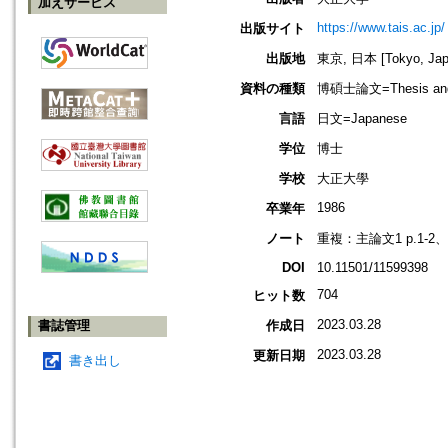
加えサービス
https://www.tais.ac.jp/
出版サイト
出版地
東京, 日本 [Tokyo, Jap
資料の種類
博碩士論文=Thesis and D
言語
日文=Japanese
学位
博士
学校
大正大學
1986
卒業年
ノート
重複：主論文1 p.1-2、4
DOI
10.11501/11599398
704
ヒット数
2023.03.28
書誌管理
作成日
2023.03.28
更新日期
書き出し