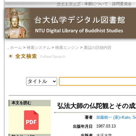
サイトマップ
．
本館について
．
諮問委員会
．
．
ホーム
>
検索システム
>
検索エンジン
>
書誌の詳細内容
本文を読む
弘法大師の仏陀観とその成
著者
加藤精一 (著)=Kato, Seii
1987.03.13
出版年月日
出版者
大正大学