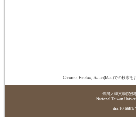
Chrome, Firefox, Safari(
臺灣大學
文學院佛
National Taiwan Universi
doi:10.6681