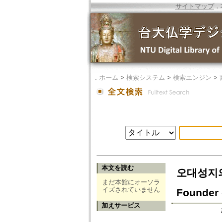
サイトマップ
．
．
ホーム
>
検索システム
>
検索エンジン
>
本文を読む
오대성지의 
まだ本館にオーソラ
イズされていません
Founder 
加えサービス