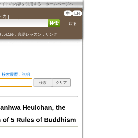
サイトの内容を引用する
．
ホームページへ
中
EN
ト内
｜
戻る
タル仏経
言語レッスン
リンク
．
．
．
検索履歴
．
説明
a Heuichan, the
n of 5 Rules of Buddhism