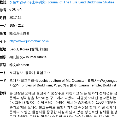
載誌
정토학연구=淨土學硏究=Journal of The Pure Land Buddhism Studies
v.28 n.0
巻号
2017.12
月日
185 - 212
ージ
版者
韓國淨土協會
http://www.jungtohak.or.kr/
イト
版地
Seoul, Korea [首爾, 韓國]
種類
期刊論文=Journal Article
言語
韓文=Korean
ート
저자정보: 동국대 특임교수.
ード
오대산 불교문화=Buddhist culture of Mt. Odaesan; 월정사=Woljeong
가오칙=5 rules of Buddhism; 청규; 가람불사=Garam Temple; Buddhist 
抄録
본 고찰은 오대산 월정사의 중창주로 지칭되고 있는 만화의 정체성을 정
문화의 정체성을 찾으려는 구도에서 나왔다. 지금껏 오대산 불교문화는
다. 그러나 필자는 이제부터는 한암이 제시한 승가오칙이 1930년대부
승가오칙을 오대산 불교문화로 포함시키자고 주장을 한다. 이런 전제에
문화의 도량인 월정사를 중창한 사실에 담겨 있는 정신적인 실체를 월
고자 하였다. 그래서 만화가 추진한 불사는 단순한 외형 불사가 아니고,