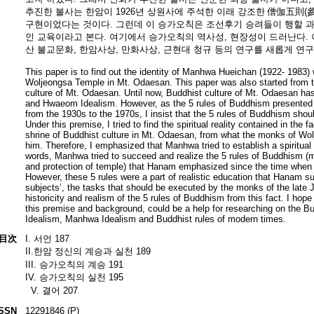
추진한 불사는 한암이 1926년 상원사에 주석한 이래 강조한 僧伽五則(參禪
구현이었다는 것이다. 그런데 이 승가오칙은 조선후기 승려들이 행할 과업
인 교육이라고 본다. 여기에서 승가오칙의 역사성, 현장성이 드러난다. 
산 불교문화, 한암사상, 만화사상, 근현대 청규 등의 연구를 새롭게 연
This paper is to find out the identity of Manhwa Hueichan (1922- 1983)
Woljeongsa Temple in Mt. Odaesan. This paper was also started from the
culture of Mt. Odaesan. Until now, Buddhist culture of Mt. Odaesan ha
and Hwaeom Idealism. However, as the 5 rules of Buddhism presented
from the 1930s to the 1970s, I insist that the 5 rules of Buddhism shoul
Under this premise, I tried to find the spiritual reality contained in th
shrine of Buddhist culture in Mt. Odaesan, from what the monks of Wo
him. Therefore, I emphasized that Manhwa tried to establish a spiritual t
words, Manhwa tried to succeed and realize the 5 rules of Buddhism (medi
and protection of temple) that Hanam emphasized since the time whe
However, these 5 rules were a part of realistic education that Hanam 
subjects’, the tasks that should be executed by the monks of the late 
historicity and realism of the 5 rules of Buddhism from this fact. I hope
this premise and background, could be a help for researching on the 
Idealism, Manhwa Idealism and Buddhist rules of modern times.
目次
I. 서언 187
II.한암 정신의 계승과 실천 189
III. 승가오칙의 계승 191
IV. 승가오칙의 실천 195
V. 결어 207
ISSN
12291846 (P)