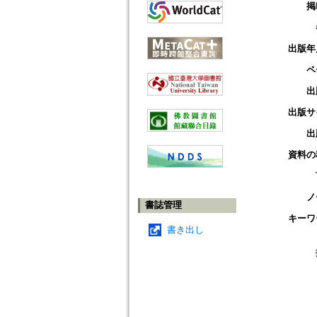
掲
出版年
ペ
出
出版サ
出
資料の
ノ
書誌管理
キーワ
書き出し