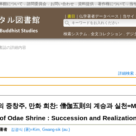
本館について
．
諮問委員会
．
お問い合わせ
．
資料提供
．
著作権について
．
当
｜
書目
｜
仏学著者データベース
｜
当サイ
検索システム
全文コレクション
デジ
．
．
書誌の詳細内容
詳細検索
중창주, 만화 희찬: 僧伽五則의 계승과 실천=Manhw
of Odae Shrine : Succession and Realizatio
著者
김광식 (著)=Kim, Gwang-sik (au.)