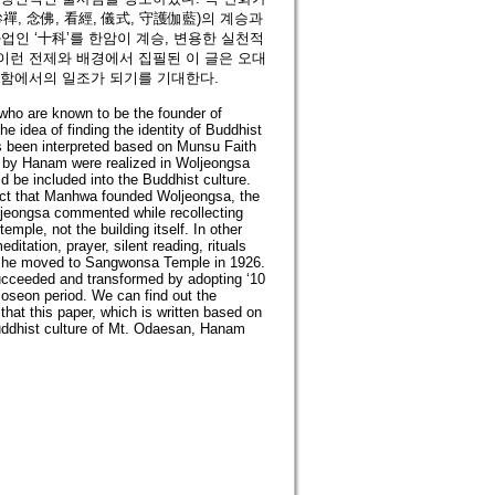
, 念佛, 看經, 儀式, 守護伽藍)의 계승과
인 ‘十科’를 한암이 계승, 변용한 실천적
이런 전제와 배경에서 집필된 이 글은 오대
구함에서의 일조가 되기를 기대한다.
 who are known to be the founder of
 idea of finding the identity of Buddhist
s been interpreted based on Munsu Faith
 by Hanam were realized in Woljeongsa
d be included into the Buddhist culture.
e fact that Manhwa founded Woljeongsa, the
ljeongsa commented while recollecting
emple, not the building itself. In other
tation, prayer, silent reading, rituals
n he moved to Sangwonsa Temple in 1926.
succeeded and transformed by adopting ‘10
Joseon period. We can find out the
 that this paper, which is written based on
Buddhist culture of Mt. Odaesan, Hanam