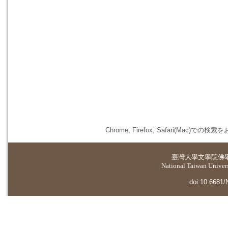
Chrome, Firefox, Safari(
臺灣大學
文學院佛
National Taiwan Universi
doi:10.6681