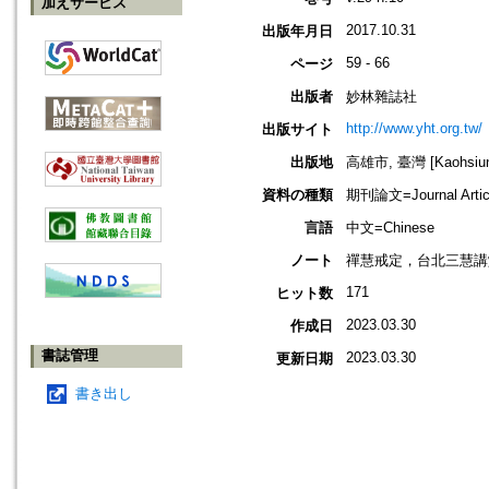
加えサービス
2017.10.31
出版年月日
59 - 66
ページ
出版者
妙林雜誌社
http://www.yht.org.tw/
出版サイト
出版地
高雄市, 臺灣 [Kaohsiung
資料の種類
期刊論文=Journal Artic
言語
中文=Chinese
ノート
禪慧戒定，台北三慧講
171
ヒット数
2023.03.30
作成日
書誌管理
2023.03.30
更新日期
書き出し