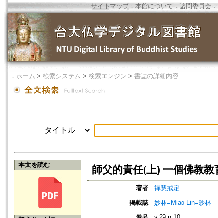
サイトマップ
．
本館について
．
諮問委員会
．
．
ホーム
>
検索システム
>
検索エンジン
>
書誌の詳細内容
本文を読む
師父的責任(上) 一個佛教
著者
禪慧戒定
掲載誌
妙林=Miao Lin=玅林
v.29 n.10
巻号