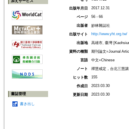
加えサービス
2017.12.31
出版年月日
56 - 66
ページ
出版者
妙林雜誌社
http://www.yht.org.tw/
出版サイト
出版地
高雄市, 臺灣 [Kaohsiung
資料の種類
期刊論文=Journal Artic
言語
中文=Chinese
ノート
禪慧戒定，台北三慧講
155
ヒット数
2023.03.30
作成日
書誌管理
2023.03.30
更新日期
書き出し