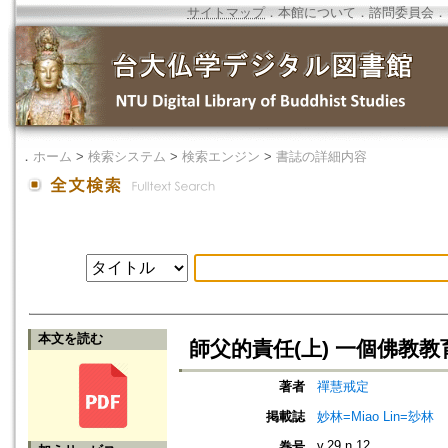
サイトマップ
．
本館について
．
諮問委員会
．
．
ホーム
>
検索システム
>
検索エンジン
>
書誌の詳細内容
本文を読む
師父的責任(上) 一個佛教
著者
禪慧戒定
掲載誌
妙林=Miao Lin=玅林
v.29 n.12
巻号