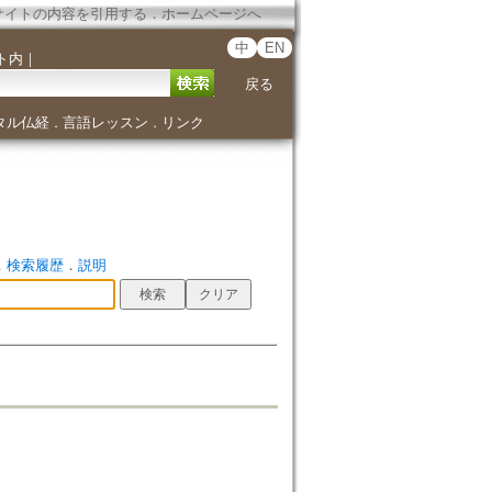
サイトの内容を引用する
．
ホームページへ
中
EN
ト内
｜
戻る
タル仏経
言語レッスン
リンク
．
．
．
検索履歴
．
説明