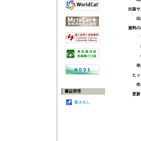
出版サ
出
資料の
卒
ヒッ
作
書誌管理
更新
書き出し