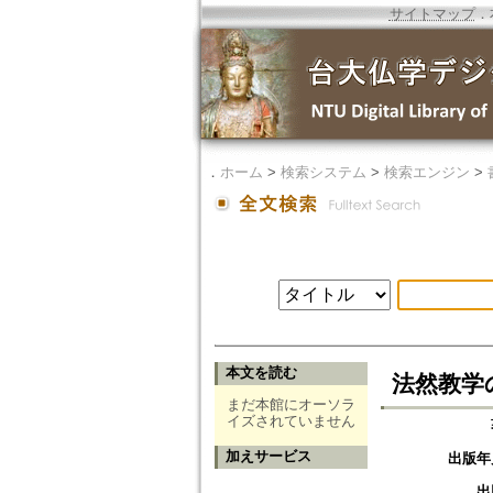
サイトマップ
．
．
ホーム
>
検索システム
>
検索エンジン
>
本文を読む
法然教学
まだ本館にオーソラ
イズされていません
加えサービス
出版年
出