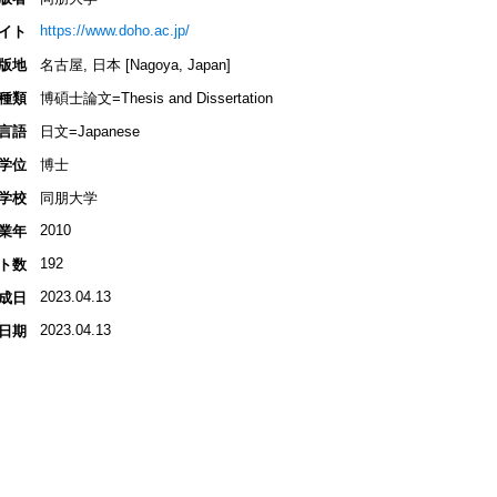
https://www.doho.ac.jp/
イト
版地
名古屋, 日本 [Nagoya, Japan]
種類
博碩士論文=Thesis and Dissertation
言語
日文=Japanese
学位
博士
学校
同朋大学
2010
業年
192
ト数
2023.04.13
成日
2023.04.13
日期