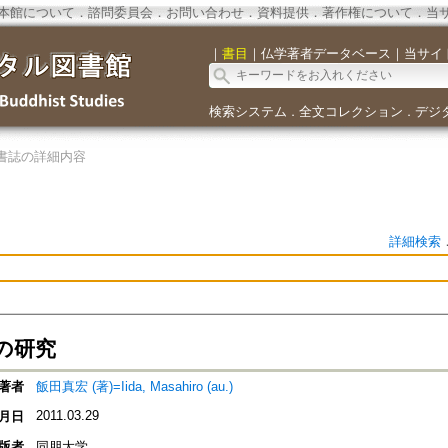
本館について
．
諮問委員会
．
お問い合わせ
．
資料提供
．
著作権について
．
当
｜
書目
｜
仏学著者データベース
｜
当サイ
検索システム
全文コレクション
デジ
．
．
書誌の詳細内容
詳細検索
の研究
著者
飯田真宏 (著)=Iida, Masahiro (au.)
2011.03.29
月日
版者
同朋大学