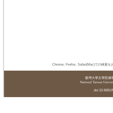
Chrome, Firefox, Safari(
臺灣大學
文學院佛
National Taiwan Universi
doi:10.6681