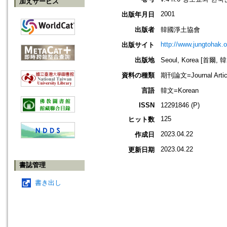
加えサービス
2001
出版年月日
出版者
韓國淨土協會
http://www.jungtohak.or
出版サイト
出版地
Seoul, Korea [首爾, 
資料の種類
期刊論文=Journal Artic
言語
韓文=Korean
ISSN
12291846 (P)
125
ヒット数
2023.04.22
作成日
2023.04.22
更新日期
書誌管理
書き出し