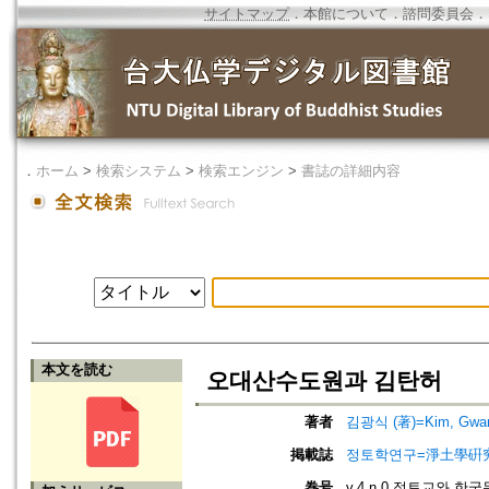
サイトマップ
．
本館について
．
諮問委員会
．
．
ホーム
>
検索システム
>
検索エンジン
>
書誌の詳細内容
本文を読む
오대산수도원과 김탄허
著者
김광식 (著)=Kim, Gwang
掲載誌
정토학연구=淨土學硏究=Journ
巻号
v.4 n.0 정토교와 한