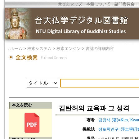
サイトマップ
．
本館について
．
諮問委員会
．
．
ホーム
>
検索システム
>
検索エンジン
>
書誌の詳細内容
本文を読む
김탄허의 교육과 그 성격
著者
김광식 (著)=Kim, Kwang-
掲載誌
정토학연구=淨土學硏究=Journ
巻号
v.6 n.0 정토 의례의 