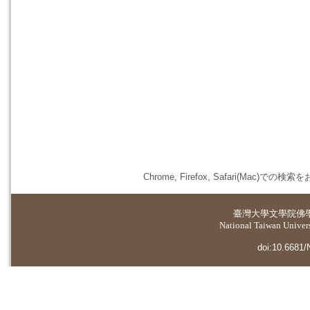
Chrome, Firefox, Safari(
臺灣大學
文學院佛
National Taiwan Universi
doi:10.6681