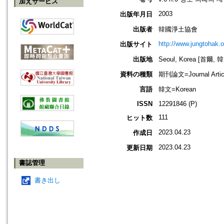
加えサービス
2003
出版年月日
出版者
韓國淨土協會
http://www.jungtohak.or
出版サイト
出版地
Seoul, Korea [首爾, 
資料の種類
期刊論文=Journal Artic
言語
韓文=Korean
ISSN
12291846 (P)
111
ヒット数
2023.04.23
作成日
2023.04.23
更新日期
書誌管理
書き出し