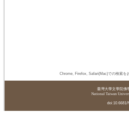
Chrome, Firefox, Safari(
臺灣大學
文學院佛
National Taiwan Universi
doi:10.6681