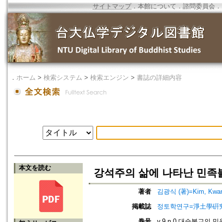
サイトマップ
．
本館について
．
諮問委員会
．
．
ホーム
>
検索システム
>
検索エンジン
>
書誌の詳細内容
本文を読む
강석주의 삶에 나타난 민족
著者
김광식 (著)=Kim, Kwang-
掲載誌
정토학연구=淨土學硏究=Journ
巻号
v.9 n.0 대승불교의 