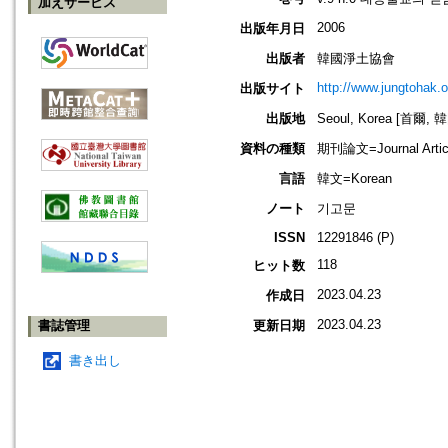
加えサービス
2006
出版年月日
出版者
韓國淨土協會
http://www.jungtohak.or
出版サイト
出版地
Seoul, Korea [首爾, 
資料の種類
期刊論文=Journal Artic
言語
韓文=Korean
ノート
기고문
ISSN
12291846 (P)
118
ヒット数
2023.04.23
作成日
2023.04.23
書誌管理
更新日期
書き出し