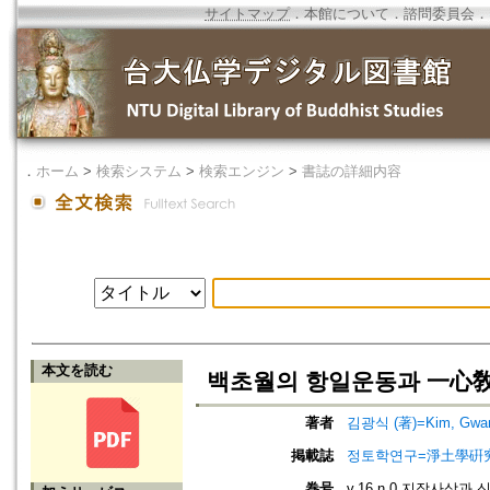
サイトマップ
．
本館について
．
諮問委員会
．
．
ホーム
>
検索システム
>
検索エンジン
>
書誌の詳細内容
本文を読む
백초월의 항일운동과 一心敎=Anti-
著者
김광식 (著)=Kim, Gwang
掲載誌
정토학연구=淨土學硏究=Journ
巻号
v.16 n.0 지장사상과