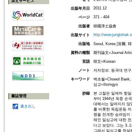
加えサービス
2011.12
出版年月日
371 - 404
ページ
出版者
韓國淨土協會
http://www.jungtohak.or
出版サイト
出版地
Seoul, Korea [首爾, 
資料の種類
期刊論文=Journal Artic
言語
韓文=Korean
ノート
저자정보: 동국대 연구
キーワード
백초월=Chowol Baek;
심교=Ilsimgyo
抄録
본 고찰은 일제하 항일
書誌管理
부터 1944년 옥중 
대해서는 알려지지 않았
書き出し
를 비롯한 독립운동 자
쟁을 전개한 승려임이 
체인 일심교에 대한 전
다고 보았다. 그는 3
그래서 일심교를 창설하