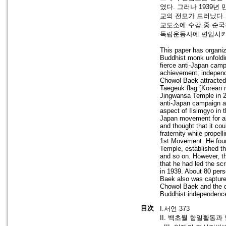
였다. 그러나 1939
교의 전모가 드러났다.
교도소에 수감 중 순국
독립운동사에 편입시키고
This paper has organiz
Buddhist monk unfoldi
fierce anti-Japan camp
achievement, independ
Chowol Baek attracted
Taegeuk flag [Korean n
Jingwansa Temple in 2
anti-Japan campaign a
aspect of Ilsimgyo in t
Japan movement for ab
and thought that it co
fraternity while prope
1st Movement. He found
Temple, established the
and so on. However, t
that he had led the scr
in 1939. About 80 pers
Baek also was capture
Chowol Baek and the det
Buddhist independence
目次
I.서언 373
II. 백초월 항일활동과 