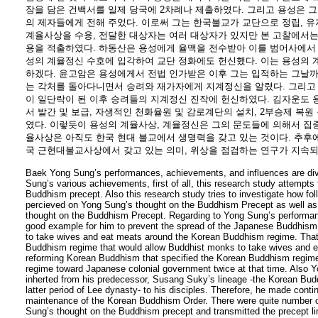
장을 담은 건백서를 일제 당국에 2차례나 제출하였다. 그리고 용성은 
의 제자들에게 전해 주었다. 이로써 그는 한국불교가 교단으로 정립, 유
계율사상을 수용, 전달한 대상자는 여러 대상자가 있지만 본 고찰에서는 
용을 적출하였다. 하동산은 용성에게 율맥을 전수받아 이를 범어사에서
성의 계율정신 수호에 입각하여 교단 정화에도 헌신했다. 이는 용성의
하겠다. 윤고암은 용성에게서 전법 인가받은 이후 그는 입적하는 그날까
는 각처를 돌아다니면서 승려와 재가자에게 지계정신을 알렸다. 그리고 
이 일단락이 된 이후 승려들의 지계정신 진작에 헌신하였다. 김자운도 
서 발간 및 보급, 자생적인 천화율원 및 감로계단의 설치, 2부승제 복
였다. 이렇듯이 용성의 계율사상, 계율정신은 그의 문도들에 의해서 집중
율사상은 아직도 한국 현대 불교에서 생명력을 갖고 있는 것이다. 추후
국 근현대불교사상에서 갖고 있는 의미, 위상을 점검하는 연구가 지속되
Baek Yong Sung’s performances, achievements, and influences are d
Sung’s various achievements, first of all, this research study attempt
Buddhism precept. Also this research study tries to investigate how fo
percieved on Yong Sung’s thought on the Buddhism Precept as well as
thought on the Buddhism Precept. Regarding to Yong Sung’s performan
good example for him to prevent the spread of the Japanese Buddhism
to take wives and eat meats around the Korean Buddhism regime. That 
Buddhism regime that would allow Buddhist monks to take wives and e
reforming Korean Buddhism that specified the Korean Buddhism regim
regime toward Japanese colonial government twice at that time. Also 
inherted from his predecessor, Susang Suky’s lineage -the Korean Budd
latter period of Lee dynasty- to his disciples. Therefore, he made conti
maintenance of the Korean Buddhism Order. There were quite number of
Sung’s thought on the Buddhism precept and transmitted the precept lin