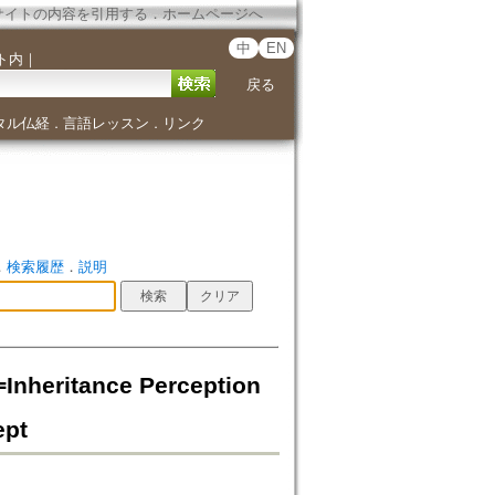
サイトの内容を引用する
．
ホームページへ
中
EN
ト内
｜
戻る
タル仏経
言語レッスン
リンク
．
．
．
検索履歴
．
説明
itance Perception
ept