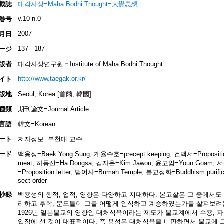
載誌
대각사상=Maha Bodhi Thought=大覺思想
v.10 n.0
巻号
2007
月日
137 - 187
ージ
版者
대각사상연구원＝Institute of Maha Bodhi Thought
http://www.taegak.or.kr/
イト
版地
Seoul, Korea [首爾, 韓國]
種類
期刊論文=Journal Article
言語
韓文=Korean
ート
저자정보: 부천대 교수.
ード
백용성=Baek Yong Sung; 계율수호=precept keeping; 건백서=Proposition 
meat; 하동산=Ha Dongsa; 김자운=Kim Jawou; 윤고암=Youn Goam; 서
=Proposition letter; 범어사=Bumah Temple; 불교정화=Buddhism purific
sect order
抄録
백용성의 행적, 업적, 영향은 다양하고 지대하다. 본고찰은 그 중에서도 
리하고 후학, 문도들이 그를 어떻게 인식하고 계승하였는가를 살펴보려는
1926년 일본불교의 영향인 대처식육이라는 제도가 불교계에서 수용, 
입장에 선 것이 대표적이다. 즉 용성은 대처식육을 비판하면서 불교에 