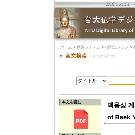
サイトマップ
．
．
ホーム
>
検索システム
>
検索エンジン
>
本文を読む
백용성 계율
of Baek 