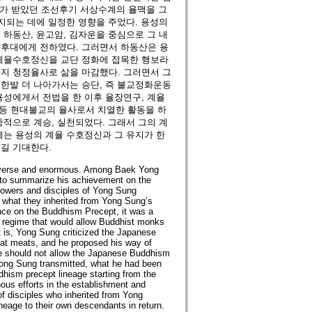
그가 받았던 조선후기 서상수계의 율맥을 그
지되는 데에 일정한 영향을 주었다. 용성의
하동산, 윤고암, 김자운을 중심으로 그 내
 후대에게 전하였다. 그러면서 하동산은 용
 계율수호정신을 교단 정화에 접목한 행보라
지 청정율사로 삶을 마감했다. 그러면서 그
한발 더 나아가서는 승단, 즉 불교정화운동
용성에게서 전법을 한 이후 율장연구, 계율
원 등 현대불교의 율사로서 치열한 활동을 하
적으로 계승, 실천되었다. 그래서 그의 계
에는 용성의 계율 수호정신과 그 유지가 한
길 기대한다.
iverse and enormous. Among Baek Yong
s to summarize his achievement on the
llowers and disciples of Yong Sung
 what they inherited from Yong Sung’s
ce on the Buddhism Precept, it was a
 regime that would allow Buddhist monks
is, Yong Sung criticized the Japanese
at meats, and he proposed his way of
e should not allow the Japanese Buddhism
Yong Sung transmitted, what he had been
hism precept lineage starting from the
nous efforts in the establishment and
 disciples who inherited from Yong
eage to their own descendants in return.