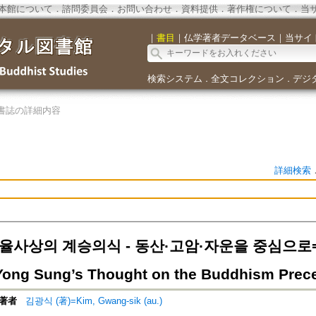
本館について
．
諮問委員会
．
お問い合わせ
．
資料提供
．
著作権について
．
当
｜
書目
｜
仏学著者データベース
｜
当サイ
検索システム
全文コレクション
デジ
．
．
書誌の詳細内容
詳細検索
사상의 계승의식 - 동산·고암·자운을 중심으로=Inher
Yong Sung’s Thought on the Buddhism Prec
著者
김광식 (著)=Kim, Gwang-sik (au.)