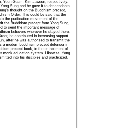
n, Youn Goam, Kim Jawoun, respectively.
 Yong Sung and he gave it to descendants
 Sung’s thought on the Buddhism precept,
dhism Order. This could be said that the
to the purification movement of the
mit the Buddhism precept from Yong Sung,
ried to send the important message of
ism believers wherever he stayed there.
der, he contributed in increasing support
n, after he was authorized to transmit the
s a modern buddhism precept defensor in
ddism precept book, in the establiment of
ier monk education system. Likewise, Yong
mitted into his disciples and practicized.