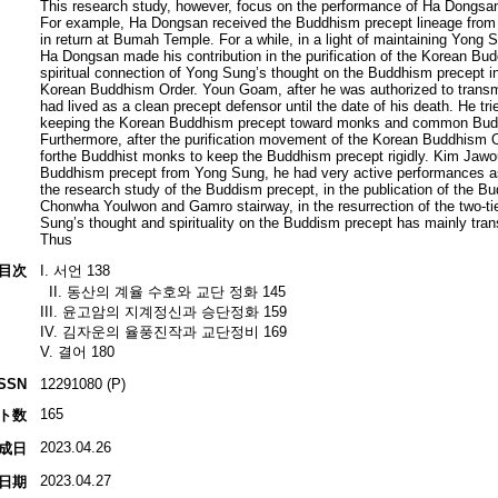
This research study, however, focus on the performance of Ha Dongsa
For example, Ha Dongsan received the Buddhism precept lineage from
in return at Bumah Temple. For a while, in a light of maintaining Yong
Ha Dongsan made his contribution in the purification of the Korean Bud
spiritual connection of Yong Sung’s thought on the Buddhism precept in
Korean Buddhism Order. Youn Goam, after he was authorized to trans
had lived as a clean precept defensor until the date of his death. He t
keeping the Korean Buddhism precept toward monks and common Buddh
Furthermore, after the purification movement of the Korean Buddhism Or
forthe Buddhist monks to keep the Buddhism precept rigidly. Kim Jawou
Buddhism precept from Yong Sung, he had very active performances a
the research study of the Buddism precept, in the publication of the Bu
Chonwha Youlwon and Gamro stairway, in the resurrection of the two-t
Sung’s thought and spirituality on the Buddism precept has mainly trans
Thus
目次
I. 서언 138
II. 동산의 계율 수호와 교단 정화 145
III. 윤고암의 지계정신과 승단정화 159
IV. 김자운의 율풍진작과 교단정비 169
V. 결어 180
ISSN
12291080 (P)
165
ト数
2023.04.26
成日
2023.04.27
日期