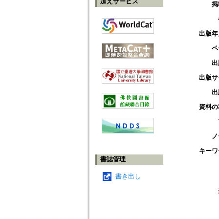
加えサービス
掲
出版年
ペ
出
出版サ
出
資料の
ノ
キーワ
書誌管理
書き出し