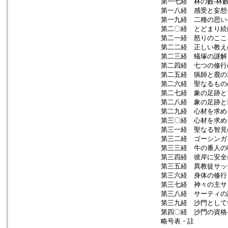
第一七経 林の藪-林藪
第一八経 感受と妄想-
第一九経 二種の思い-
第二〇経 とどまり続け
第二一経 怒りのこころ
第二二経 正しい教えの
第二三経 蟻塚の謎解き
第二四経 七つの修行の
第二五経 猟師と鹿の群
第二六経 聖なるものの
第二七経 象の足跡とブ
第二八経 象の足跡と
第二九経 心材を求め
第三〇経 心材を求め
第三一経 聖なる智見の
第三二経 ゴーシンガ
第三三経 牛の番人の喩
第三四経 彼岸に安全に
第三五経 異教徒サッチ
第三六経 身体の修行
第三七経 神々の主サッ
第三八経 サーティの誤
第三九経 沙門として学
第四〇経 沙門の資格-
略号表・註