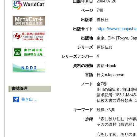
2004.07.20
出版年月日
740
ページ
出版者
春秋社
https://www.shunjusha.
出版サイト
出版地
東京, 日本 [Tokyo, Jap
シリーズ
原始仏典
4
シリーズナンバー
資料の種類
書籍=Book
言語
日文=Japanese
ノート
全7巻
書誌管理
II-IIIの編集者: 前田專
請求記号: 183.1-Mo45-
書き出し
仏教図書共通分類表: 18
キーワード
経典; 仏典
抄録
『森に独り住む（怖駭
ャカの論難（薩遮経）
心をしずめ、ありのま