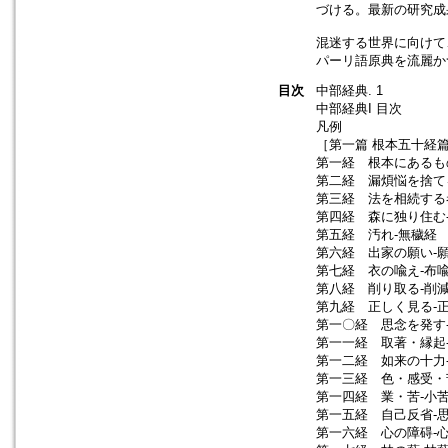
づける。最新の研究成
混迷する世界に向けて
パーリ語原典を流麗か
目次
中部経典. 1
中部経典I 目次
凡例
［第一篇 根本五十経
第一経 根本にあるも
第二経 漏煩悩を捨てる
第三経 法を相続する者
第四経 森に独り住む-
第五経 汚れ-無穢経 
第六経 出家の願い-願
第七経 衣の喩え-布喩
第八経 削り取る-削減
第九経 正しく見る-正
第一〇経 思念を発す-
第一一経 取著・縁起-
第一二経 如来の十力-
第一三経 色・感受・苦
第一四経 業・苦-小苦
第一五経 自己反省-思
第一六経 心の障碍-心