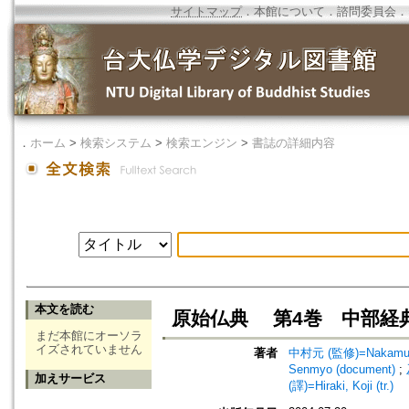
サイトマップ
．
本館について
．
諮問委員会
．
．
ホーム
>
検索システム
>
検索エンジン
>
書誌の詳細内容
本文を読む
原始仏典 第4巻 中部経典
まだ本館にオーソラ
イズされていません
著者
中村元 (監修)=Nakamura,
Senmyo (document)
;
加えサービス
(譯)=Hiraki, Koji (tr.)