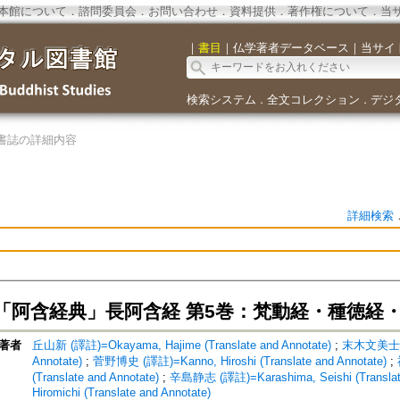
本館について
．
諮問委員会
．
お問い合わせ
．
資料提供
．
著作権について
．
当
｜
書目
｜
仏学著者データベース
｜
当サイ
検索システム
全文コレクション
デジ
．
．
書誌の詳細内容
詳細検索
「阿含経典」長阿含経 第5巻：梵動経・種徳経
著者
丘山新 (譯註)=Okayama, Hajime (Translate and Annotate)
;
末木文美士 (譯註
Annotate)
;
菅野博史 (譯註)=Kanno, Hiroshi (Translate and Annotate)
;
(Translate and Annotate)
;
辛島静志 (譯註)=Karashima, Seishi (Translate
Hiromichi (Translate and Annotate)