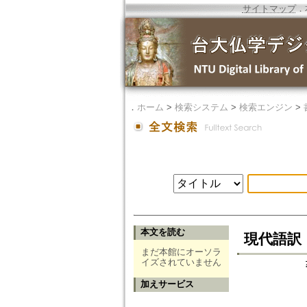
サイトマップ
．
．
ホーム
>
検索システム
>
検索エンジン
>
本文を読む
現代語訳
まだ本館にオーソラ
イズされていません
加えサービス