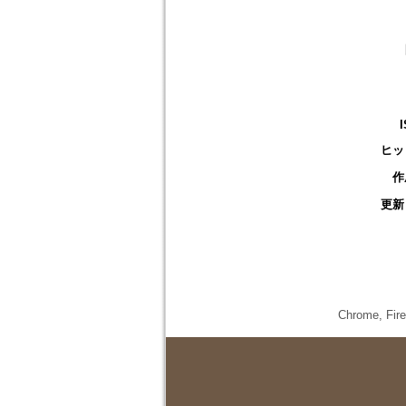
ヒッ
作
更新
Chrome,