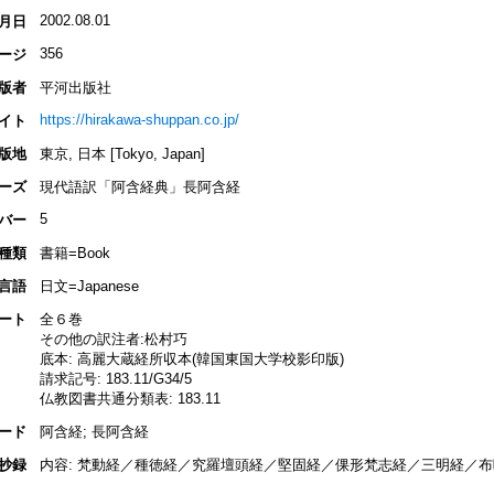
2002.08.01
月日
356
ージ
版者
平河出版社
https://hirakawa-shuppan.co.jp/
イト
版地
東京, 日本 [Tokyo, Japan]
ーズ
現代語訳「阿含経典」長阿含経
5
バー
種類
書籍=Book
言語
日文=Japanese
ート
全６巻
その他の訳注者:松村巧
底本: 高麗大蔵経所収本(韓国東国大学校影印版)
請求記号: 183.11/G34/5
仏教図書共通分類表: 183.11
ード
阿含経; 長阿含経
抄録
内容: 梵動経／種徳経／究羅壇頭経／堅固経／倮形梵志経／三明経／