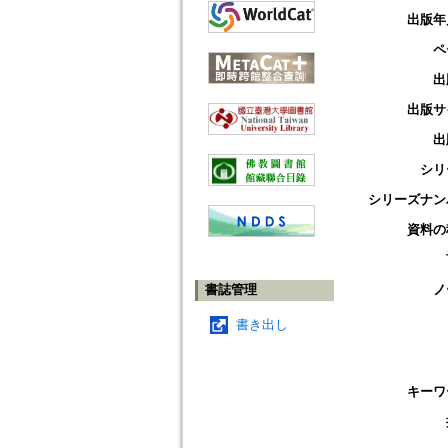
出版年
ペ
出
出版サ
出
シリ
シリーズナン
資料の
書誌管理
ノ
書き出し
キーワ