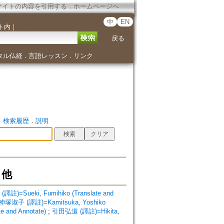
サイトの内容を引用する
．
ホームページへ
中
EN
ト内
｜
戻る
タル仏経
言語レッスン
リンク
．
．
．
検索履歴
．
説明
・他
)=Sueki, Fumihiko (Translate and
神塚淑子 (譯註)=Kamitsuka, Yoshiko
 and Annotate)
;
引田弘道 (譯註)=Hikita,