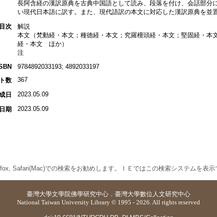
長阿含経の漢訳原典を古典中国語として読み、段落を付け、会話部分
い現代日本語に訳す。また、現代語訳の本文に対応した漢訳原典を並
目次
解説
本文（梵動経・本文；種徳経・本文；究羅檀頭経・本文；堅固経・本
経・本文 ほか）
注
ISBN
9784892033193; 4892033197
367
ト数
2023.05.09
成日
2023.05.09
日期
 Firefox, Safari(Mac)での検索をお勧めします。ＩＥではこの検索システムを
臺灣大學
文學院佛學研究中心
．
臺灣大學數位人文研究中心
National Taiwan University Library © 1995 - 2026. All rights reserved