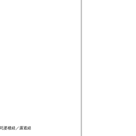
布吒婆楼経／露遮経