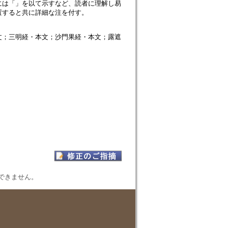
には「」を以て示すなど、読者に理解し易
置すると共に詳細な注を付す。
文；三明経・本文；沙門果経・本文；露遮
表示できません。