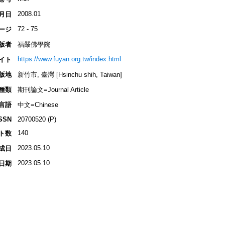
2008.01
月日
72 - 75
ージ
版者
福嚴佛學院
https://www.fuyan.org.tw/index.html
イト
版地
新竹市, 臺灣 [Hsinchu shih, Taiwan]
種類
期刊論文=Journal Article
言語
中文=Chinese
SSN
20700520 (P)
140
ト数
2023.05.10
成日
2023.05.10
日期