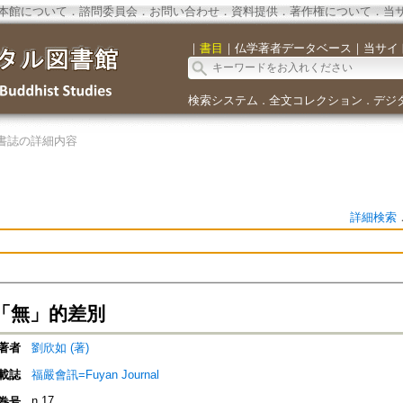
本館について
．
諮問委員会
．
お問い合わせ
．
資料提供
．
著作権について
．
当
｜
書目
｜
仏学著者データベース
｜
当サイ
検索システム
全文コレクション
デジ
．
．
書誌の詳細内容
詳細検索
「無」的差別
著者
劉欣如 (著)
載誌
福嚴會訊=Fuyan Journal
n.17
巻号