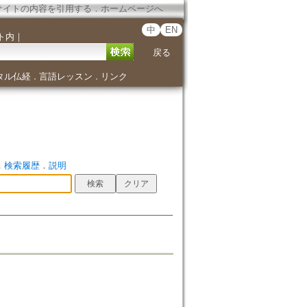
サイトの内容を引用する
．
ホームページへ
中
EN
ト内
｜
戻る
タル仏経
言語レッスン
リンク
．
．
．
検索履歴
．
説明