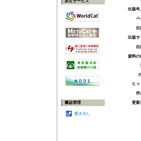
加えサービス
出版年
ペ
出
出版サ
出
資料の
I
ヒッ
作
書誌管理
更新
書き出し