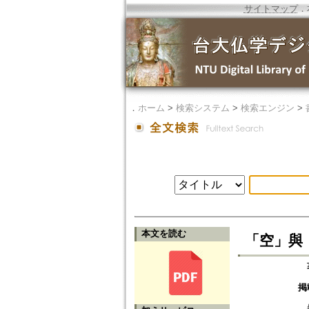
サイトマップ
．
．
ホーム
>
検索システム
>
検索エンジン
>
本文を読む
「空」與
掲