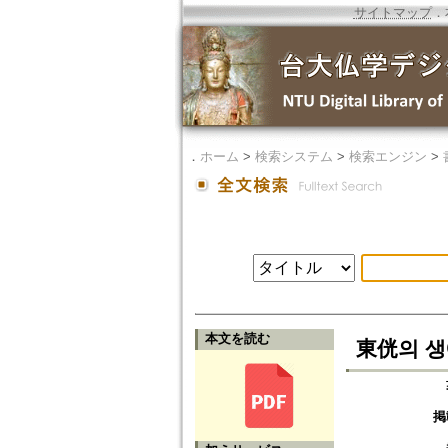
サイトマップ
．
．
ホーム
>
検索システム
>
検索エンジン
>
本文を読む
東侊의 생애에
掲