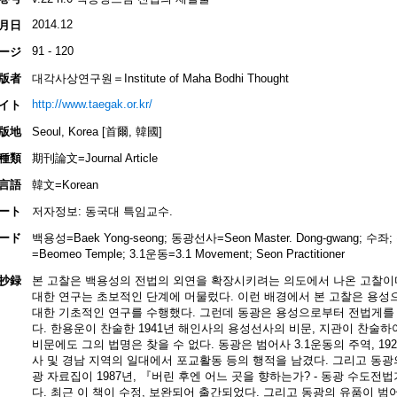
2014.12
月日
91 - 120
ージ
版者
대각사상연구원＝Institute of Maha Bodhi Thought
http://www.taegak.or.kr/
イト
版地
Seoul, Korea [首爾, 韓國]
種類
期刊論文=Journal Article
言語
韓文=Korean
ート
저자정보: 동국대 특임교수.
ード
백용성=Baek Yong-seong; 동광선사=Seon Master. Dong-gwang; 수좌;
=Beomeo Temple; 3.1운동=3.1 Movement; Seon Practitioner
抄録
본 고찰은 백용성의 전법의 외연을 확장시키려는 의도에서 나온 고찰이다.
대한 연구는 초보적인 단계에 머물렀다. 이런 배경에서 본 고찰은 용성
대한 기초적인 연구를 수행했다. 그런데 동광은 용성으로부터 전법게를
다. 한용운이 찬술한 1941년 해인사의 용성선사의 비문, 지관이 찬술하
비문에도 그의 법명은 찾을 수 없다. 동광은 범어사 3.1운동의 주역, 1
사 및 경남 지역의 일대에서 포교활동 등의 행적을 남겼다. 그리고 동광
광 자료집이 1987년, 『버린 후엔 어느 곳을 향하는가? - 동광 수도
다. 최근 이 책이 수정, 보완되어 출간되었다. 그리고 동광의 유품이 