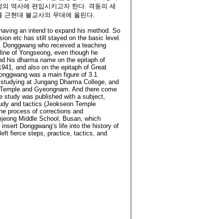
성의 역사에 편입시키고자 한다. 격동의 세
를 근현대 불교사의 무대에 올린다.
s having an intend to expand his method. So
ion etc has still stayed on the basic level.
r, Donggwang who received a teaching
line of Yongseong, even though he
nd his dharma name on the epitaph of
41, and also on the epitaph of Great
onggwang was a main figure of 3.1
studying at Jungang Dharma College, and
meo Temple and Gyeongnam. And there come
e study was published with a subject,
udy and tactics (Jeokseon Temple
he process of corrections and
jeong Middle School, Busan, which
nsert Donggwang’s life into the history of
ft fierce steps, practice, tactics, and