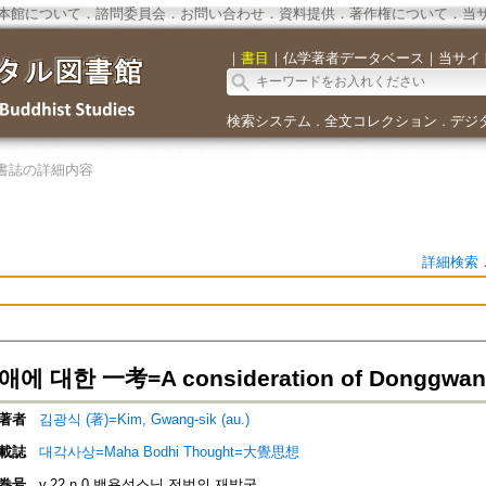
本館について
．
諮問委員会
．
お問い合わせ
．
資料提供
．
著作権について
．
当
｜
書目
｜
仏学著者データベース
｜
当サイ
検索システム
全文コレクション
デジ
．
．
書誌の詳細内容
詳細検索
 대한 一考=A consideration of Donggwang’
著者
김광식 (著)=Kim, Gwang-sik (au.)
載誌
대각사상=Maha Bodhi Thought=大覺思想
巻号
v.22 n.0 백용성스님 전법의 재발굴