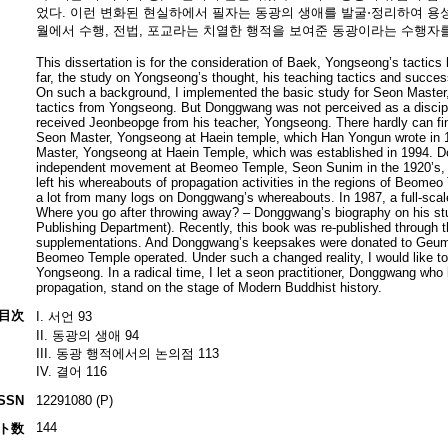
었다. 이런 변화된 현실하에서 필자는 동광의 생애를 발굴⋅정리하여 용
월에서 수행, 전법, 포교라는 치열한 행적을 보여준 동광이라는 수행자
This dissertation is for the consideration of Baek, Yongseong’s tactic
far, the study on Yongseong’s thought, his teaching tactics and success
On such a background, I implemented the basic study for Seon Maste
tactics from Yongseong. But Donggwang was not perceived as a discip
received Jeonbeopge from his teacher, Yongseong. There hardly can fi
Seon Master, Yongseong at Haein temple, which Han Yongun wrote in 19
Master, Yongseong at Haein Temple, which was established in 1994. D
independent movement at Beomeo Temple, Seon Sunim in the 1920’s, 
left his whereabouts of propagation activities in the regions of Beo
a lot from many logs on Donggwang’s whereabouts. In 1987, a full-scal
Where you go after throwing away? – Donggwang’s biography on his st
Publishing Department). Recently, this book was re-published through t
supplementations. And Donggwang’s keepsakes were donated to Geum
Beomeo Temple operated. Under such a changed reality, I would like to i
Yongseong. In a radical time, I let a seon practitioner, Donggwang who le
propagation, stand on the stage of Modern Buddhist history.
目次
I. 서언 93
II. 동광의 생애 94
III. 동광 행적에서의 논의점 113
IV. 결어 116
ISSN
12291080 (P)
144
ト数