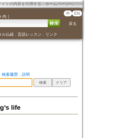
サイトの内容を引用する
．
ホームページへ
中
EN
ト内
｜
戻る
タル仏経
言語レッスン
リンク
．
．
．
検索履歴
．
説明
s life