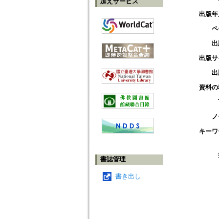
加えサービス
出版年
ペ
出
出版サ
出
資料の
ノ
キーワ
書誌管理
書き出し