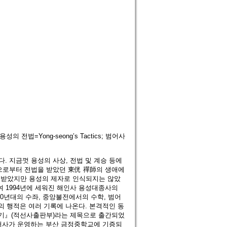
 용성의 전법=Yong-seong’s Tactics; 범어사
 지금껏 용성의 사상, 전법 및 계승 등에
으로부터 전법을 받았던 東侊 禪師의 생애에
 받았지만 용성의 제자로 인식되지는 않았
여 1994년에 세워진 해인사 용성대종사의
920년대의 수좌, 중앙불전에서의 수학, 범어
의 행적은 여러 기록에 나온다. 본격적인 동
전법기』(적선사출판부)라는 제목으로 출간되었
범어사가 운영하는 부산 금정중학교에 기증되