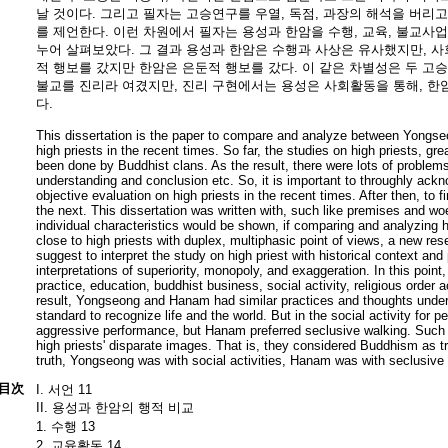
날 것이다. 그리고 필자는 고승연구를 우열, 독점, 과장의 해석을 버리
를 제언한다. 이런 차원에서 필자는 용성과 한암을 수행, 교육, 불교사업
누어 살펴보았다. 그 결과 용성과 한암은 수행과 사상은 유사했지만, 
적 행보를 갔지만 한암은 은둔적 행보를 갔다. 이 같은 차별성은 두 고
불교를 진리라 여겼지만, 진리 구현에서는 용성은 사회활동을 통해, 한
다.
This dissertation is the paper to compare and analyze between Yong
high priests in the recent times. So far, the studies on high priests, g
been done by Buddhist clans. As the result, there were lots of problems
understanding and conclusion etc. So, it is important to throughly ack
objective evaluation on high priests in the recent times. After then, to 
the next. This dissertation was written with, such like premises and woe
individual characteristics would be shown, if comparing and analyzing h
close to high priests with duplex, multiphasic point of views, a new res
suggest to interpret the study on high priest with historical context and
interpretations of superiority, monopoly, and exaggeration. In this poi
practice, education, buddhist business, social activity, religious order 
result, Yongseong and Hanam had similar practices and thoughts unde
standard to recognize life and the world. But in the social activity for
aggressive performance, but Hanam preferred seclusive walking. Such 
high priests' disparate images. That is, they considered Buddhism as tr
truth, Yongseong was with social activities, Hanam was with seclusive pra
目次
I. 서언 11
II. 용성과 한암의 행적 비교
1. 수행 13
2. 교육활동 14