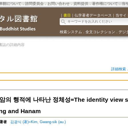
本館について
．
諮問委員会
．
お問い合わせ
．
資料提供
．
著作権について
．
当
｜
書目
｜
仏学著者データベース
｜
当サイ
検索システム
全文コレクション
デジ
．
．
書誌の詳細内容
詳細検索
 행적에 나타난 정체성=The identity view shown
ng and Hanam
著者
김광식 (著)=Kim, Gwang-sik (au.)