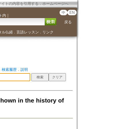
サイトの内容を引用する
．
ホームページへ
中
EN
ト内
｜
戻る
タル仏経
言語レッスン
リンク
．
．
．
検索履歴
．
説明
 in the history of