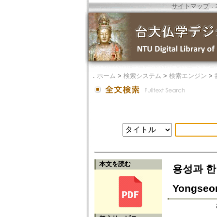
サイトマップ
．
．
ホーム
>
検索システム
>
検索エンジン
>
本文を読む
용성과 한암의
Yongseo