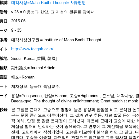
載誌
대각사상=Maha Bodhi Thought=大覺思想
巻号
v.23 n.0 용성과 한암, 그 지성의 원류를 찾아서
2015.06
月日
9 - 35
ージ
版者
대각사상연구원＝Institute of Maha Bodhi Thought
http://www.taegak.or.kr/
イト
版地
Seoul, Korea [首爾, 韓國]
種類
期刊論文=Journal Article
言語
韓文=Korean
ート
저자정보: 동국대 특임교수.
ード
용성=Yongseong; 한암=Hanam; 고승=High priest; 큰스님; 대각사상; 월
Daegakgyo; The thought of divine enlightenment; Great buddhist monk
抄録
본 고찰은 근대기 고승으로 명망이 높은 용성과 한암을 비교 분석한 논고
구는 문중 중심으로 이루어졌다. 그 결과 연구 추동, 자료 발굴 등의 긍
적 이해, 단정 등 많은 문제점이 드러났다. 때문에 근대기 고승에 대한 
제점을 철저히 인식하는 것이 중요하다. 그 연후에 그 개선책을 모색하는
전제, 고민하에서 작성되었다. 고승을 비교하여 분석을 하면 그 같고, 
대된다. 고승을 이중적, 다면적인 관점으로 접근하고 그를 역사적 맥락