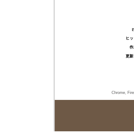
ヒッ
作
更新
Chrome,