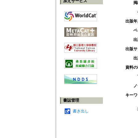
加えサービス
掲
出版年
ペ
出
出版サ
出
資料の
ノ
キーワ
書誌管理
書き出し