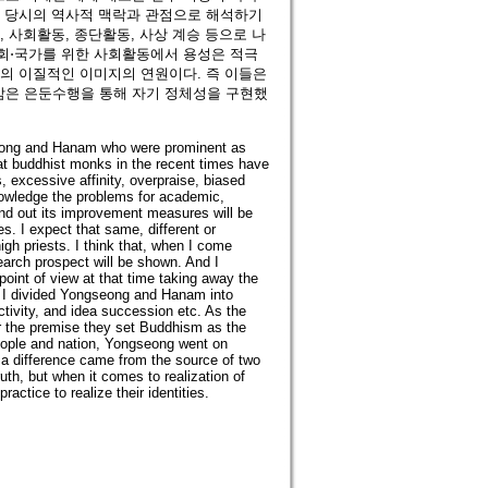
고 당시의 역사적 맥락과 관점으로 해석하기
, 사회활동, 종단활동, 사상 계승 등으로 나
사회⋅국가를 위한 사회활동에서 용성은 적극
승의 이질적인 이미지의 연원이다. 즉 이들은
암은 은둔수행을 통해 자기 정체성을 구현했
seong and Hanam who were prominent as
reat buddhist monks in the recent times have
, excessive affinity, overpraise, biased
nowledge the problems for academic,
find out its improvement measures will be
s. I expect that same, different or
igh priests. I think that, when I come
earch prospect will be shown. And I
 point of view at that time taking away the
nt, I divided Yongseong and Hanam into
activity, and idea succession etc. As the
r the premise they set Buddhism as the
 people and nation, Yongseong went on
a difference came from the source of two
uth, but when it comes to realization of
ctice to realize their identities.