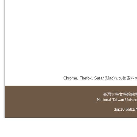
Chrome, Firefox, Safari(
臺灣大學
文學院佛
National Taiwan Universi
doi:10.6681