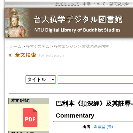
サイトマップ
．
本館について
．
諮問委員会
．
．
ホーム
>
検索システム
>
検索エンジン
>
書誌の詳細内容
本文を読む
巴利本《須深經》及其註釋=Chinese 
Commentary
著者
溫宗堃 (譯)