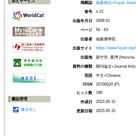
加えサービス
掲載誌
福嚴會訊=Fuyan Journ
n.21
巻号
2009.01
出版年月日
56 - 63
ページ
出版者
福嚴佛學院
https://www.fuyan.org.
出版サイト
出版地
新竹市, 臺灣 [Hsinchu sh
資料の種類
期刊論文=Journal Artic
言語
中文=Chinese
ISSN
20700520 (P)
188
ヒット数
書誌管理
2023.05.15
作成日
書き出し
2023.05.15
更新日期