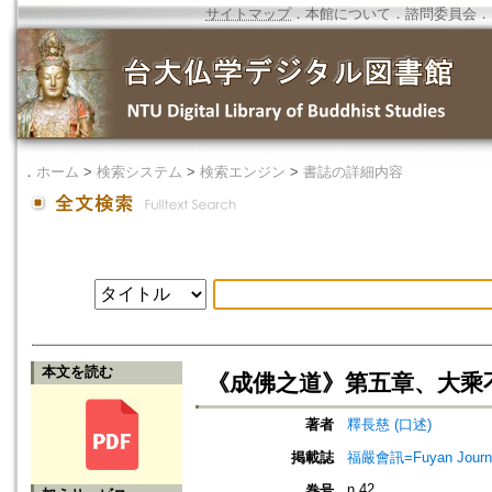
サイトマップ
．
本館について
．
諮問委員会
．
．
ホーム
>
検索システム
>
検索エンジン
>
書誌の詳細内容
本文を読む
《成佛之道》第五章、大乘
著者
釋長慈 (口述)
掲載誌
福嚴會訊=Fuyan Journ
n.42
巻号