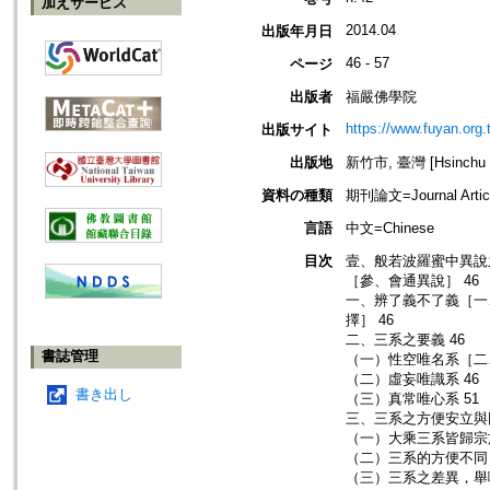
加えサービス
2014.04
出版年月日
46 - 57
ページ
出版者
福嚴佛學院
https://www.fuyan.org.
出版サイト
出版地
新竹市, 臺灣 [Hsinchu sh
資料の種類
期刊論文=Journal Artic
言語
中文=Chinese
目次
壹、般若波羅蜜中異說
［參、會通異說］ 46
一、辨了義不了義［一
擇］ 46
二、三系之要義 46
書誌管理
（一）性空唯名系［二、
（二）虛妄唯識系 46
書き出し
（三）真常唯心系 51
三、三系之方便安立與同
（一）大乘三系皆歸宗於
（二）三系的方便不同 
（三）三系之差異，舉喻