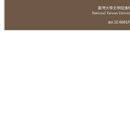
臺灣大學
文學院佛
National Taiwan Universi
doi:10.6681