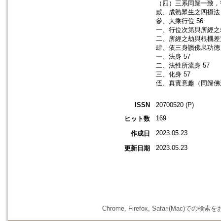
（四）三系同歸一致，智
貳、成熟眾生之四攝法 
參、大乘行位 56
一、行位次第與所經之劫
二、所經之劫與根機差別
肆、依三身讚佛果功德 
一、法身 57
二、法性所流身 57
三、化身 57
伍、真實意趣（同歸佛道
ISSN
20700520 (P)
169
ヒット数
2023.05.23
作成日
2023.05.23
更新日期
Chrome, Firefox, Safari(