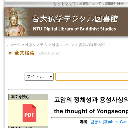
サイトマップ
．
本館について
．
諮問委員会
．
．
ホーム
>
検索システム
>
検索エンジン
>
書誌の詳細内容
本文を読む
고암의 정체성과 용성사상의 계승=Go
the thought of Yongseon
著者
김광식 (著)=Kim, Gwang