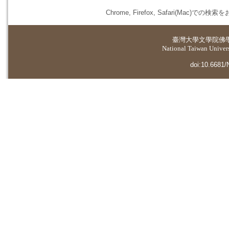
Chrome, Firefox, Safari(
臺灣大學
文學院佛
National Taiwan Universi
doi:10.6681