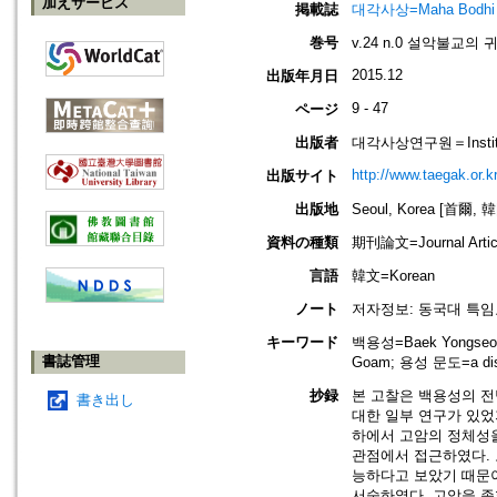
加えサービス
掲載誌
대각사상=Maha Bodhi
巻号
v.24 n.0 설악불교의
2015.12
出版年月日
9 - 47
ページ
出版者
대각사상연구원＝Institute
http://www.taegak.or.kr
出版サイト
出版地
Seoul, Korea [首爾, 
資料の種類
期刊論文=Journal Artic
言語
韓文=Korean
ノート
저자정보: 동국대 특임
キーワード
백용성=Baek Yongseon
書誌管理
Goam; 용성 문도=a disc
抄録
본 고찰은 백용성의 전
書き出し
대한 일부 연구가 있었
하에서 고암의 정체성
관점에서 접근하였다. 
능하다고 보았기 때문이
서술하였다. 고암을 