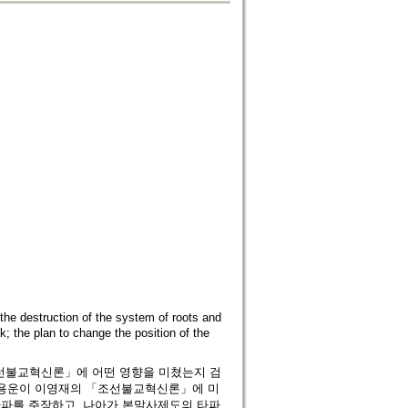
tion of the system of roots and
; the plan to change the position of the
선불교혁신론」에 어떤 영향을 미쳤는지 검
한용운이 이영재의 「조선불교혁신론」에 미
타파를 주장하고, 나아가 본말사제도의 타파