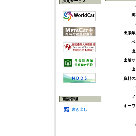
加えサービス
掲
出版年
ペ
出
出版サ
出
資料の
ノ
書誌管理
キーワ
書き出し