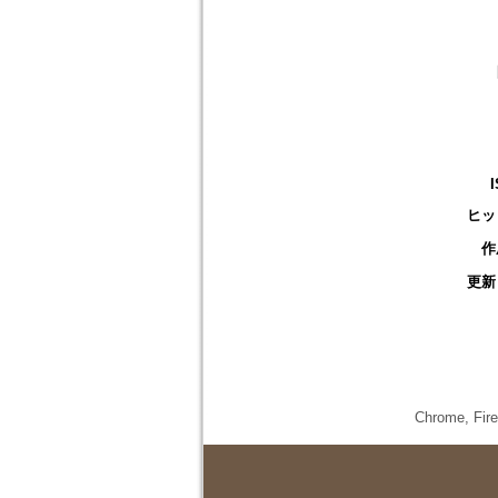
ヒッ
作
更新
Chrome,