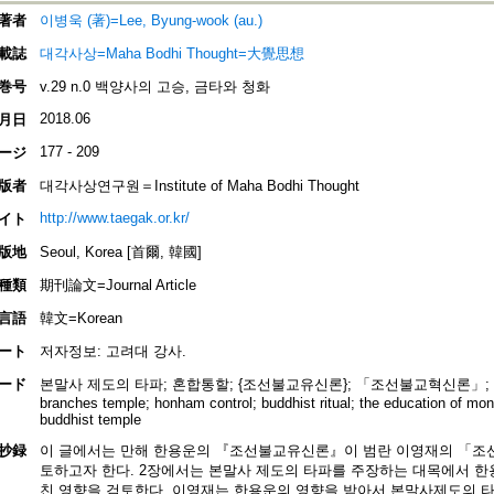
著者
이병욱 (著)=Lee, Byung-wook (au.)
載誌
대각사상=Maha Bodhi Thought=大覺思想
巻号
v.29 n.0 백양사의 고승, 금타와 청화
2018.06
月日
177 - 209
ージ
版者
대각사상연구원＝Institute of Maha Bodhi Thought
http://www.taegak.or.kr/
イト
版地
Seoul, Korea [首爾, 韓國]
種類
期刊論文=Journal Article
言語
韓文=Korean
ート
저자정보: 고려대 강사.
ード
본말사 제도의 타파; 혼합통할; {조선불교유신론}; 「조선불교혁신론」; the destruc
branches temple; honham control; buddhist ritual; the education of monk
buddhist temple
抄録
이 글에서는 만해 한용운의 『조선불교유신론』이 범란 이영재의 「조
토하고자 한다. 2장에서는 본말사 제도의 타파를 주장하는 대목에서 
친 영향을 검토한다. 이영재는 한용운의 영향을 받아서 본말사제도의 