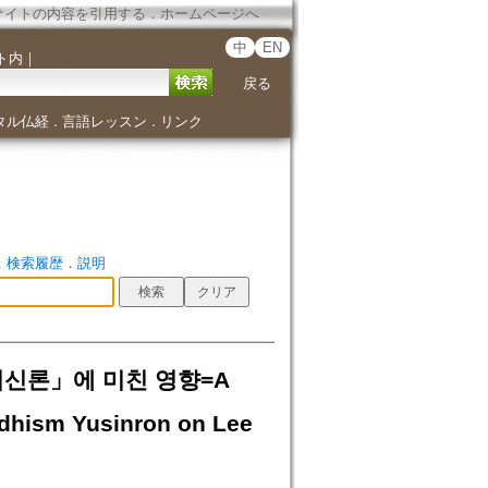
サイトの内容を引用する
．
ホームページへ
中
EN
ト内
｜
戻る
タル仏経
言語レッスン
リンク
．
．
．
検索履歴
．
説明
신론」에 미친 영향=A
ddhism Yusinron on Lee