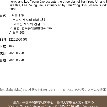
monk, and Lee Young Jae accepts the three plan of Han Yong Un and 
Like this, Lee Young Jae is influenced by Han Yong Un's Joseon Bud
more.
目次
I. 서론 179
II. 본말사 제도의 타파 181
III. 새로운 제도의 건설 185
IV. 포교, 교육등에관한견해 192
V. 결론 203
ISSN
12291080 (P)
103
ト数
2023.05.28
成日
2023.05.28
日期
 Firefox, Safari(Mac)での検索をお勧めします。ＩＥではこの検索システムを
臺灣大學
文學院佛學研究中心
．
臺灣大學數位人文研究中心
National Taiwan University Library © 1995 - 2026. All rights reserved