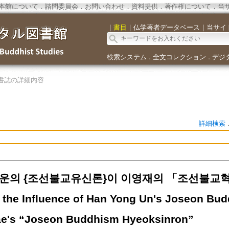
本館について
．
諮問委員会
．
お問い合わせ
．
資料提供
．
著作権について
．
当
｜
書目
｜
仏学著者データベース
｜
当サイ
検索システム
全文コレクション
デジ
．
．
書誌の詳細内容
詳細検索
운의 {조선불교유신론}이 이영재의 「조선불교혁
 the Influence of Han Yong Un's Joseon Bu
e's “Joseon Buddhism Hyeoksinron”