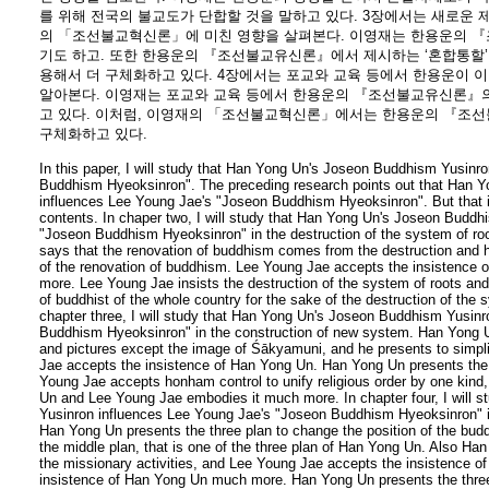
를 위해 전국의 불교도가 단합할 것을 말하고 있다. 3장에서는 새로운
의 「조선불교혁신론」에 미친 영향을 살펴본다. 이영재는 한용운의 
기도 하고. 또한 한용운의 『조선불교유신론』에서 제시하는 ‘혼합통할’
용해서 더 구체화하고 있다. 4장에서는 포교와 교육 등에서 한용운이
알아본다. 이영재는 포교와 교육 등에서 한용운의 『조선불교유신론』의
고 있다. 이처럼, 이영재의 「조선불교혁신론」에서는 한용운의 『조선
구체화하고 있다.
In this paper, I will study that Han Yong Un's Joseon Buddhism Yusinr
Buddhism Hyeoksinron". The preceding research points out that Han 
influences Lee Young Jae's "Joseon Buddhism Hyeoksinron". But that is
contents. In chaper two, I will study that Han Yong Un's Joseon Buddh
"Joseon Buddhism Hyeoksinron" in the destruction of the system of r
says that the renovation of buddhism comes from the destruction and h
of the renovation of buddhism. Lee Young Jae accepts the insistence
more. Lee Young Jae insists the destruction of the system of roots an
of buddhist of the whole country for the sake of the destruction of the
chapter three, I will study that Han Yong Un's Joseon Buddhism Yusin
Buddhism Hyeoksinron" in the construction of new system. Han Yong Un
and pictures except the image of Śākyamuni, and he presents to simpli
Jae accepts the insistence of Han Yong Un. Han Yong Un presents the tw
Young Jae accepts honham control to unify religious order by one kind,
Un and Lee Young Jae embodies it much more. In chapter four, I will 
Yusinron influences Lee Young Jae's "Joseon Buddhism Hyeoksinron" in
Han Yong Un presents the three plan to change the position of the bu
the middle plan, that is one of the three plan of Han Yong Un. Also Ha
the missionary activities, and Lee Young Jae accepts the insistence 
insistence of Han Yong Un much more. Han Yong Un presents the three 