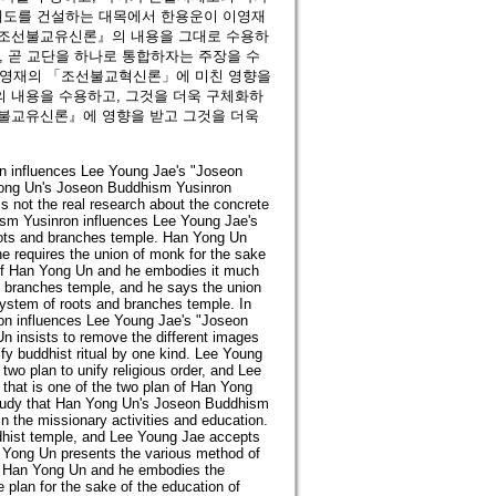
 제도를 건설하는 대목에서 한용운이 이영재
『조선불교유신론』의 내용을 그대로 수용하
, 곧 교단을 하나로 통합하자는 주장을 수
 이영재의 「조선불교혁신론」에 미친 영향을
 내용을 수용하고, 그것을 더욱 구체화하
불교유신론』에 영향을 받고 그것을 더욱
on influences Lee Young Jae's "Joseon
Yong Un's Joseon Buddhism Yusinron
 not the real research about the concrete
ism Yusinron influences Lee Young Jae's
oots and branches temple. Han Yong Un
e requires the union of monk for the sake
 of Han Yong Un and he embodies it much
d branches temple, and he says the union
 system of roots and branches temple. In
ron influences Lee Young Jae's "Joseon
 insists to remove the different images
fy buddhist ritual by one kind. Lee Young
o plan to unify religious order, and Lee
 that is one of the two plan of Han Yong
study that Han Yong Un's Joseon Buddhism
 the missionary activities and education.
ddhist temple, and Lee Young Jae accepts
n Yong Un presents the various method of
of Han Yong Un and he embodies the
plan for the sake of the education of