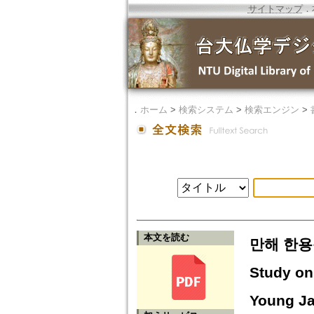
サイトマップ
．
．
ホーム
>
検索システム
>
検索エンジン
>
本文を読む
만해 한용
Study on
Young Ja