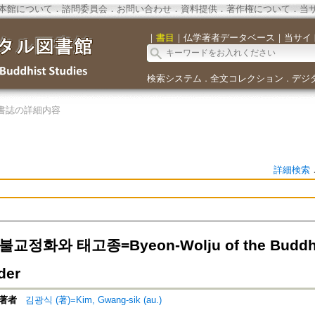
本館について
．
諮問委員会
．
お問い合わせ
．
資料提供
．
著作権について
．
当
｜
書目
｜
仏学著者データベース
｜
当サイ
検索システム
全文コレクション
デジ
．
．
書誌の詳細内容
詳細検索
정화와 태고종=Byeon-Wolju of the Buddhist 
der
著者
김광식 (著)=Kim, Gwang-sik (au.)