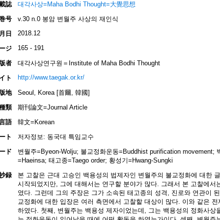
載誌
대각사상=Maha Bodhi Thought=大覺思想
巻号
v.30 n.0 봉암 변월주 사상의 재인식
2018.12
月日
165 - 191
ージ
版者
대각사상연구원＝Institute of Maha Bodhi Thought
http://www.taegak.or.kr/
イト
版地
Seoul, Korea [首爾, 韓國]
種類
期刊論文=Journal Article
言語
韓文=Korean
ート
저자정보: 동국대 특임교수
ード
변월주=Byeon-Wolju; 불교정화운동=Buddhist purification movement
=Haeinsa; 태고종=Taego order; 황성기=Hwang-Sungki
抄録
본 고찰은 근대 고승인 백용성의 법제자인 변월주의 불교정화에 대한 글
시작되었지만, 그에 대해서는 연구할 분야가 많다. 그래서 본 고찰에서
였다. 그런데 그의 주장은 그가 소속된 태고종의 성격, 진로와 연관이 
교정화에 대한 입장은 여러 측면에서 고찰할 대상이 많다. 이와 같은 
하였다. 첫째, 변월주는 백용성 제자이었는데, 그는 백용성의 정화사상
는 정화운동이 일어났을 때에 어떤 활동을 하였는가이다. 셋째, 변월주