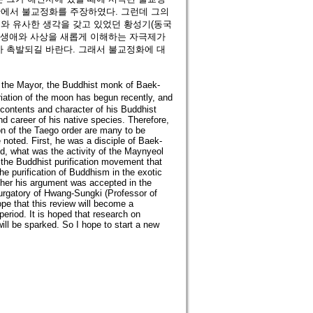
단에서 불교정화를 주장하였다. 그런데 그의
와 유사한 생각을 갖고 있었던 황성기(동국
의 생애와 사상을 새롭게 이해하는 자극제가
가 촉발되길 바란다. 그래서 불교정화에 대
f the Mayor, the Buddhist monk of Baek-
iation of the moon has begun recently, and
e contents and character of his Buddhist
nd career of his native species. Therefore,
ion of the Taego order are many to be
 noted. First, he was a disciple of Baek-
, what was the activity of the Maynyeol
 the Buddhist purification movement that
e purification of Buddhism in the exotic
ther his argument was accepted in the
purgatory of Hwang-Sungki (Professor of
pe that this review will become a
period. It is hoped that research on
ill be sparked. So I hope to start a new