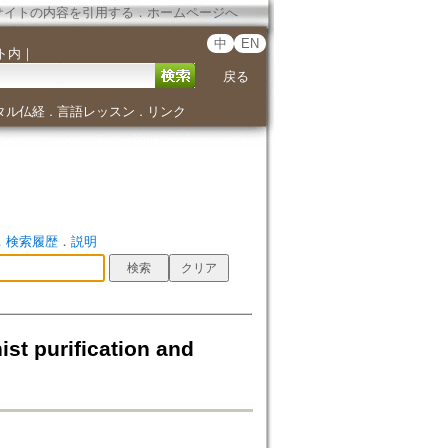
サイトの内容を引用する
．
ホームページへ
中
EN
ト内
｜
戻る
タル仏経
言語レッスン
リンク
．
．
．
検索履歴
．
説明
purification and