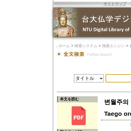
サイトマップ
．
．
ホーム
>
検索システム
>
検索エンジン
>
本文を読む
변월주의 불교
Taego or