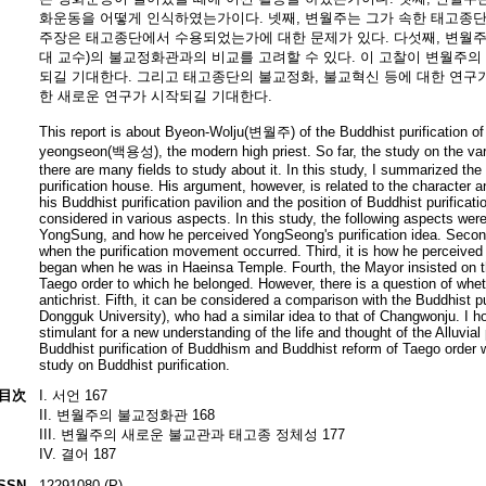
화운동을 어떻게 인식하였는가이다. 넷째, 변월주는 그가 속한 태고종
주장은 태고종단에서 수용되었는가에 대한 문제가 있다. 다섯째, 변월주
대 교수)의 불교정화관과의 비교를 고려할 수 있다. 이 고찰이 변월주
되길 기대한다. 그리고 태고종단의 불교정화, 불교혁신 등에 대한 연구
한 새로운 연구가 시작되길 기대한다.
This report is about Byeon-Wolju(변월주) of the Buddhist purification o
yeongseon(백용성), the modern high priest. So far, the study on the var
there are many fields to study about it. In this study, I summarized th
purification house. His argument, however, is related to the character a
his Buddhist purification pavilion and the position of Buddhist purificat
considered in various aspects. In this study, the following aspects were
YongSung, and how he perceived YongSeong's purification idea. Second
when the purification movement occurred. Third, it is how he perceived
began when he was in Haeinsa Temple. Fourth, the Mayor insisted on th
Taego order to which he belonged. However, there is a question of whe
antichrist. Fifth, it can be considered a comparison with the Buddhist 
Dongguk University), who had a similar idea to that of Changwonju. I ho
stimulant for a new understanding of the life and thought of the Alluvial 
Buddhist purification of Buddhism and Buddhist reform of Taego order w
study on Buddhist purification.
目次
I. 서언 167
II. 변월주의 불교정화관 168
III. 변월주의 새로운 불교관과 태고종 정체성 177
IV. 결어 187
ISSN
12291080 (P)