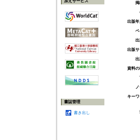
加えサービス
掲
出版年
ペ
出
出版サ
出
資料の
ノ
キーワ
書誌管理
書き出し