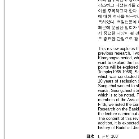
강조하고 나섰는가를 조
이를 주목하고자 한다.
에 대한 역사를 탐구하
목하였다. 백일법문에 
때문에 운달산 법회가 
서 중요한 대상이 될 
도 중요한 관점으로 활
This review explores t
previous research. I wo
Kimryongsa period, whi
want to explore the his
points will be explored
Temple(1965-1966). Sec
which was conducted tw
10 years of seclusion
Sung-chul wanted to s
words, Seongcheol stro
which is to be noted. 
members of the Associa
Fifth, we noted the co
Research on the Baekil 
the lecture carried ou
The content of this rev
addition, it is expecte
history of Buddhist 
目次
I. 서언 103