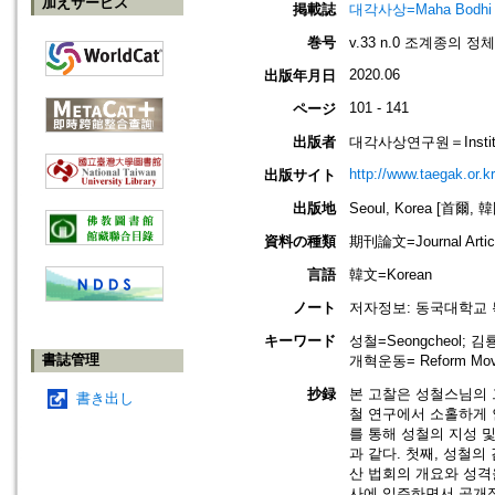
加えサービス
掲載誌
대각사상=Maha Bodhi
巻号
v.33 n.0 조계종의 정
2020.06
出版年月日
101 - 141
ページ
出版者
대각사상연구원＝Institute
http://www.taegak.or.kr
出版サイト
出版地
Seoul, Korea [首爾, 
資料の種類
期刊論文=Journal Artic
言語
韓文=Korean
ノート
저자정보: 동국대학교 
キーワード
성철=Seongcheol; 김룡사
書誌管理
개혁운동= Reform Move
抄録
본 고찰은 성철스님의 
書き出し
철 연구에서 소홀하게 
를 통해 성철의 지성 
과 같다. 첫째, 성철의
산 법회의 개요와 성격
사에 입주하면서 공개적