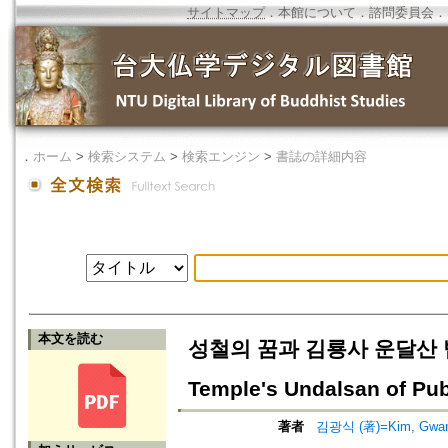
サイトマップ
．
本館について
．
諮問委員会
．
．
ホーム
>
検索システム
>
検索エンジン
>
書誌の詳細内容
本文を読む
성철의 꿈과 김룡사 운달산 법회(1
Temple's Undalsan of Pub
著者
김광식 (著)=Kim, Gwang-