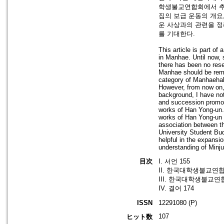
학생불교연합회에서 추진
집의 보급 운동의 개요
운 사상과의 관련을 정
를 기대한다.
This article is part of
in Manhae. Until now, 
there has been no res
Manhae should be reme
category of Manhaehak
However, from now on, 
background, I have not
and succession promote
works of Han Yong-un.
works of Han Yong-un 
association between t
University Student Bud
helpful in the expans
understanding of Minj
目次
I. 서언 155
II. 한국대학생불교연합
III. 한국대학생불교연
IV. 결어 174
ISSN
12291080 (P)
107
ヒット数