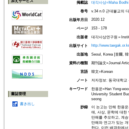
加えサービス
掲載誌
대각사상=Maha Bodhi
巻号
v.34 n.0 근대불교의
2020.12
出版年月日
153 - 178
ページ
出版者
대각사상연구원＝Institute
http://www.taegak.or.kr
出版サイト
出版地
Seoul, Korea [首爾, 
資料の種類
期刊論文=Journal Artic
言語
韓文=Korean
ノート
저자정보: 동국대학교 
キーワード
한용운=Han Yong-wo
書誌管理
University Student
seong
書き出し
抄録
이 논고는 만해 한용운
애, 사상, 문학에 대
만해를 추모하고, 계승
만해와 연고가 있는 개
한다. 이런 배경하에서