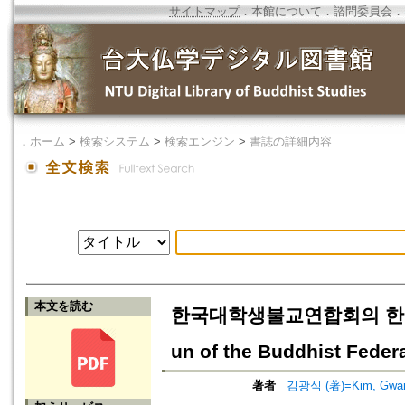
サイトマップ
．
本館について
．
諮問委員会
．
．
ホーム
>
検索システム
>
検索エンジン
>
書誌の詳細内容
本文を読む
한국대학생불교연합회의 한용운 정신 
un of the Buddhist Feder
著者
김광식 (著)=Kim, Gwang