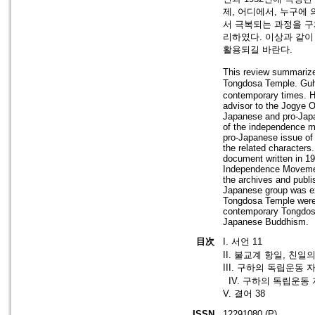
제, 어디에서, 누구에
서 극복되는 과정을 구
리하였다. 이상과 같이
활용되길 바란다.
This review summarize
Tongdosa Temple. Guh
contemporary times. He
advisor to the Jogye O
Japanese and pro-Japan
of the independence mo
pro-Japanese issue of
the related character
document written in 19
Independence Movement
the archives and publi
Japanese group was ex
Tongdosa Temple were 
contemporary Tongdosa
Japanese Buddhism.
目次
I. 서언 11
II. 불교계 항일, 친일
III. 구하의 독립운동 자
IV. 구하의 독립운동 
V. 결어 38
ISSN
12291080 (P)