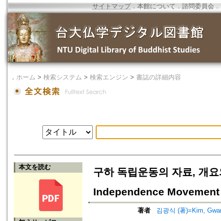
サイトマップ
．
本館について
．
諮問委員会
．
．
ホーム
>
検索システム
>
検索エンジン
>
書誌の詳細内容
本文を読む
구하 독립운동의 자료, 개요와 성격=
Independence Movement 
著者
김광식 (著)=Kim, Gwang