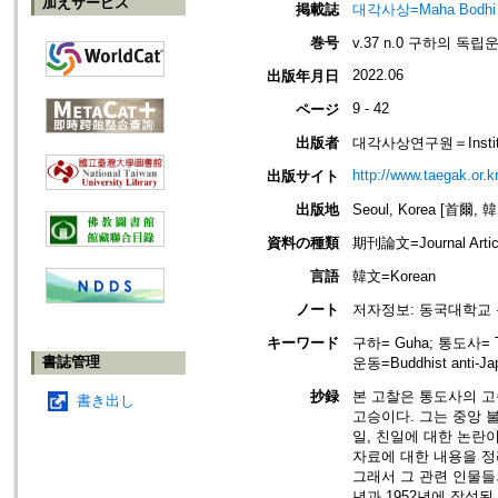
加えサービス
掲載誌
대각사상=Maha Bodhi
巻号
v.37 n.0 구하의 독
2022.06
出版年月日
9 - 42
ページ
出版者
대각사상연구원＝Institute
http://www.taegak.or.kr
出版サイト
出版地
Seoul, Korea [首爾, 
資料の種類
期刊論文=Journal Artic
言語
韓文=Korean
ノート
저자정보: 동국대학교
キーワード
구하= Guha; 통도사= To
書誌管理
운동=Buddhist anti-J
抄録
본 고찰은 통도사의 고
書き出し
고승이다. 그는 중앙 
일, 친일에 대한 논란
자료에 대한 내용을 정
그래서 그 관련 인물들
년과 1952년에 작성