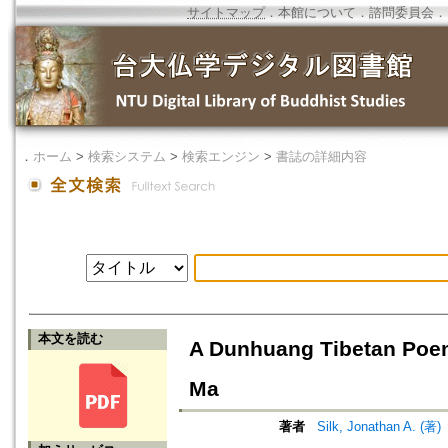
サイトマップ
．
本館について
．
諮問委員会
．
．
ホーム
>
検索システム
>
検索エンジン
>
書誌の詳細内容
本文を読む
A Dunhuang Tibetan Poem
Ma
著者
Silk, Jonathan A. (著)