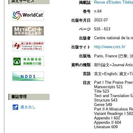
加えサービス
Revue d'Etudes Tibéta
掲載誌
n.64
巻号
2022.07
出版年月日
516 - 613
ページ
Centre national de la r
出版者
http://www.cnrs.fr/
出版サイト
出版地
Paris, France [巴黎, 
資料の種類
期刊論文=Journal Artic
言語
英文=English; 藏文=Ti
Part I The Praise Poe
目次
Manuscripts 521
Title 523
Text and Translation 
書誌管理
Structure 543
Genre 549
書き出し
Part II A Miraculous R
Variant Readings I 592
Appendix I 602
Appendix II 604
Literature 609