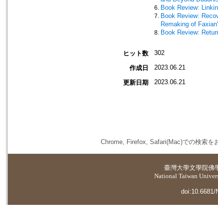
Book Review: Linking
Book Review: Recov
Remaking of Faxian
Book Review: Return
302
ヒット数
2023.06.21
作成日
2023.06.21
更新日期
Chrome, Firefox, Safari(
臺灣大學
文學院佛
National Taiwan Universi
doi:10.6681