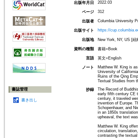
2022.03
出版年月日
312
ページ
Columbia University P
出版者
https://cup.columbia.e
出版サイト
出版地
New York, NY, US 
資料の種類
書籍=Book
言語
英文=English
Matthew W. King is ass
ノート
University of Californ
Ruins of the Qing Empi
Textual Studies from 
書誌管理
The Record of Buddhis
抄録
early fifth century CE 
century, it traveled we
書き出し
invention of Europe. T
Schopenhauer, and Niet
in an 1850s translatio
upheaval, the text was
Matthew W. King offers 
circulation, translatio
contrasting the textua