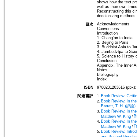
shows how the text pro
well as their own time
Reconstructing this cir
decolonizing methods 
Acknowledgments
目次
Conventions
Introduction
1. Chang’an to India
2. Beijing to Paris
3. Buddhist Asia to J
4. Jambudvīpa to Sci
5. Science to History 
Conclusion
Appendix. The Inner A
Notes
Bibliography
Index
ISBN
9780231203616 (pbk);
関連書評
Book Review: Gettin
Book Review: In the
Barrett, T. H. (評論)
Book Review: In the
B
Matthew W. King
/
Book Review: In the
T
Matthew W. King
/
Book Review: Introd
and Beyond Buddhis