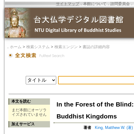
サイトマップ
．
本館について
．
諮問委員会
．
．
ホーム
>
検索システム
>
検索エンジン
>
書誌の詳細内容
本文を読む
In the Forest of the Blin
まだ本館にオーソラ
イズされていません
Buddhist Kingdoms
加えサービス
著者
King, Matthew W. (著)