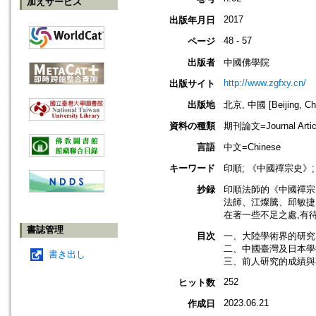
加えサービス
2017
出版年月日
48 - 57
ページ
出版者
中國佛學院
http://www.zgfxy.cn/
出版サイト
出版地
北京, 中國 [Beijing, Ch
資料の種類
期刊論文=Journal Artic
言語
中文=Chinese
キーワード
印順; 《中國禪宗史》;
抄録
印順法師的《中國禪宗
法師、江燦騰、邱敏捷
在著一些不足之處,有
書誌管理
目次
一、大陸學術界的研究 
二、中國臺灣及日本學術
書き出し
三、前人研究的成績與不
252
ヒット数
2023.06.21
作成日