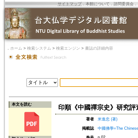
サイトマップ
．
本館について
．
諮問委員会
．
．
ホーム
>
検索システム
>
検索エンジン
>
書誌の詳細内容
本文を読む
印順《中國禪宗史》研究評
著者
米進忠 (著)
掲載誌
中國佛學=The Chinese B
n.02
巻号