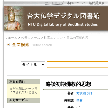
サイトマップ
．
本館について
．
諮問委員会
．
．
ホーム
>
検索システム
>
検索エンジン
>
書誌の詳細内容
本文を読む
略談初期佛教的思想
まだ本館にオーソラ
イズされていません
著者
方廣錩 (著)
加えサービス
掲載誌
華林
n.1
巻号