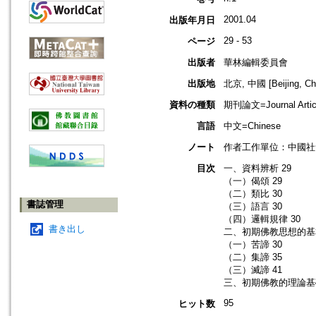
2001.04
出版年月日
29 - 53
ページ
出版者
華林編輯委員會
出版地
北京, 中國 [Beijing, Ch
資料の種類
期刊論文=Journal Artic
言語
中文=Chinese
ノート
作者工作單位：中國社
目次
一、資料辨析 29
（一）偈頌 29
（二）類比 30
書誌管理
（三）語言 30
（四）邏輯規律 30
書き出し
二、初期佛教思想的基
（一）苦諦 30
（二）集諦 35
（三）滅諦 41
三、初期佛教的理論基礎
95
ヒット数