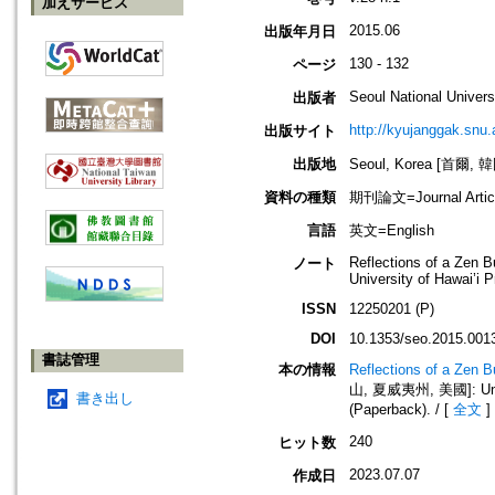
加えサービス
2015.06
出版年月日
130 - 132
ページ
Seoul National Univers
出版者
http://kyujanggak.snu
出版サイト
出版地
Seoul, Korea [首爾, 
資料の種類
期刊論文=Journal Artic
言語
英文=English
Reflections of a Zen B
ノート
University of Hawai’i 
ISSN
12250201 (P)
DOI
10.1353/seo.2015.001
書誌管理
本の情報
Reflections of a Zen 
山, 夏威夷州, 美國]: Univer
書き出し
(Paperback). / [
全文
]
240
ヒット数
2023.07.07
作成日