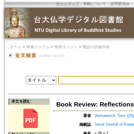
サイトマップ
．
本館について
．
諮問委員会
．
．
ホーム
>
検索システム
>
検索エンジン
>
書誌の詳細内容
本文を読む
Book Review: Reflections
著者
Vermeersch, Sem (評
Seoul Journal of Kore
掲載誌
v.28 n.1
巻号